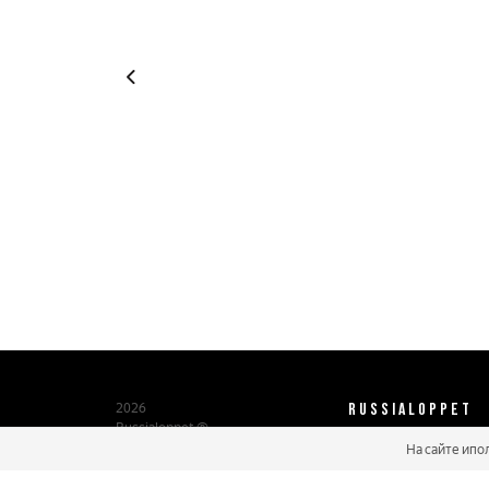
RUSSIALOPPET
2026
Russialoppet ®
Серия лыжных марафонов
На сайте ипо
О нас
Паспорт участника