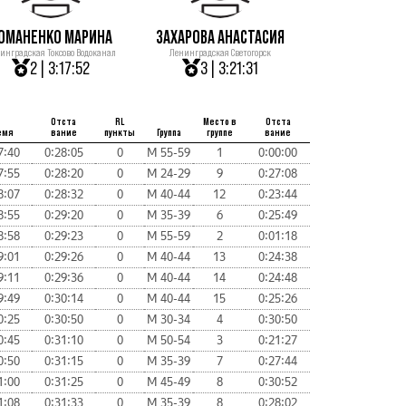
ОМАНЕНКО МАРИНА
ЗАХАРОВА АНАСТАСИЯ
инградская Токсово Водоканал
Ленинградская Светогорск
2 | 3:17:52
3 | 3:21:31
Отста
RL
Место в
Отста
емя
вание
пункты
Группа
группе
вание
7:40
0:28:05
0
М 55-59
1
0:00:00
7:55
0:28:20
0
М 24-29
9
0:27:08
8:07
0:28:32
0
М 40-44
12
0:23:44
8:55
0:29:20
0
М 35-39
6
0:25:49
8:58
0:29:23
0
М 55-59
2
0:01:18
9:01
0:29:26
0
М 40-44
13
0:24:38
9:11
0:29:36
0
М 40-44
14
0:24:48
9:49
0:30:14
0
М 40-44
15
0:25:26
0:25
0:30:50
0
М 30-34
4
0:30:50
0:45
0:31:10
0
М 50-54
3
0:21:27
0:50
0:31:15
0
М 35-39
7
0:27:44
1:00
0:31:25
0
М 45-49
8
0:30:52
1:08
0:31:33
0
М 35-39
8
0:28:02