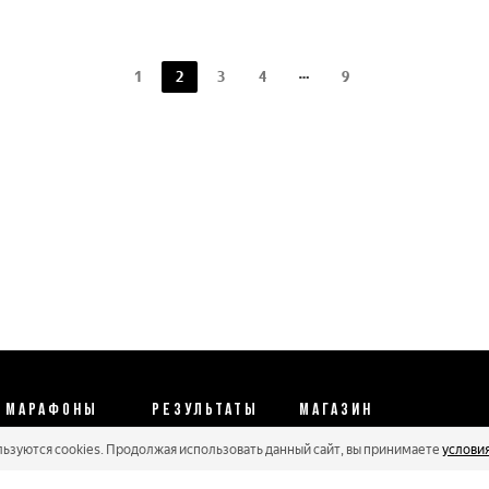
1
2
3
4
9
МАРАФОНЫ
РЕЗУЛЬТАТЫ
МАГАЗИН
льзуются cookies. Продолжая использовать данный сайт, вы принимаете
услови
Календарь 2026
Протоколы 2025
Реквизиты
Регистрации
Кубковые серии
Оплата и сервис