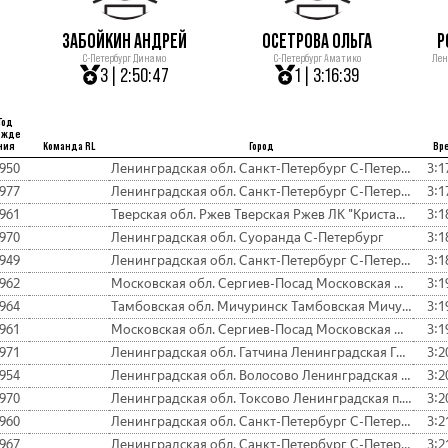
ЗАБОЙКИН АНДРЕЙ
ОСЕТРОВА ОЛЬГА
Р
С-Петербург Динамо
С-Петербург Аматико
Лен
3 | 2:50:47
1 | 3:16:39
Год
ожде
ния
Команда RL
Город
Вр
950
Ленинградская обл. Санкт-Петербург С-Петербург Аматико
3:1
977
Ленинградская обл. Санкт-Петербург С-Петербург СЗУВДТ, Д
3:1
961
Тверская обл. Ржев Тверская Ржев ЛК "Кристалл"
3:1
970
Ленинградская обл. Суоранда С-Петербург
3:1
949
Ленинградская обл. Санкт-Петербург С-Петербург Формула рус.рока
3:1
962
Московская обл. Сергиев-Посад Московская Сергиев Посад
3:1
964
Тамбовская обл. Мичуринск Тамбовская Мичуринск
3:1
961
Московская обл. Сергиев-Посад Московская Сергиев Посад
3:1
971
Ленинградская обл. Гатчина Ленинградская Гатчина
3:2
954
Ленинградская обл. Волосово Ленинградская п.Бегуницы Д
3:2
970
Ленинградская обл. Токсово Ленинградская п.Токсово ВКА, Формула рус.рока
3:2
960
Ленинградская обл. Санкт-Петербург С-Петербург
3:2
967
Ленинградская обл. Санкт-Петербург С-Петербург ЗАО "Аматико"
3:2