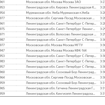
961
Московская обл. Москва Москва ЗАО
3:2
953
Ленинградская обл. Кировск Ленинградская Кировск
3:2
954
Мурманская обл. Умба Мурманская п.Умба
3:2
977
Московская обл. Сергиев-Посад Московская Сергиев Посад
3:2
961
Ленинградская обл. Санкт-Петербург С-Петербург Аматико
3:2
975
Ленинградская обл. Санкт-Петербург Ленинградская п.Павлово СПбЛЭТИ
3:2
971
Ленинградская обл. Волосово Ленинградская Волосово Д
3:2
987
Ленинградская обл. Санкт-Петербург С-Петербург Красн.ДЮСШ, СЗУВДТ
3:3
977
Московская обл. Москва Москва МГТУ
3:3
947
Московская обл. Москва Москва КФК-164
3:3
953
Ленинградская обл. Санкт-Петербург С-Петербург
3:3
983
Ленинградская обл. Санкт-Петербург С-Петербург Аматико
3:3
957
Ленинградская обл. Санкт-Петербург С-Петербург
3:3
960
Ленинградская обл. Сосновый Бор Ленинградская Сосновый Бор СК "Нейтрон"
3:3
964
Московская обл. Сергиев-Посад Московская Сергиев Посад
3:3
959
Ленинградская обл. Сосновый Бор Ленинградская Сосновый Бор ЛАЭС ЭР
3:3
965
Ленинградская обл. Гатчина Ленинградская Гатчина
3:3
959
Ленинградская обл. Кингисепп Ленинградская Кингисепп
3:3