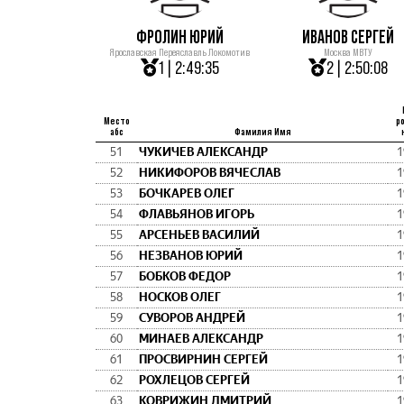
ФРОЛИН ЮРИЙ
ИВАНОВ СЕРГЕЙ
Ярославская Переяславль Локомотив
Москва МВТУ
1 | 2:49:35
2 | 2:50:08
Место
р
абс
Фамилия Имя
51
ЧУКИЧЕВ АЛЕКСАНДР
1
52
НИКИФОРОВ ВЯЧЕСЛАВ
1
53
БОЧКАРЕВ ОЛЕГ
1
54
ФЛАВЬЯНОВ ИГОРЬ
1
55
АРСЕНЬЕВ ВАСИЛИЙ
1
56
НЕЗВАНОВ ЮРИЙ
1
57
БОБКОВ ФЕДОР
1
58
НОСКОВ ОЛЕГ
1
59
СУВОРОВ АНДРЕЙ
1
60
МИНАЕВ АЛЕКСАНДР
1
61
ПРОСВИРНИН СЕРГЕЙ
1
62
РОХЛЕЦОВ СЕРГЕЙ
1
63
КОВРИЖИН ДМИТРИЙ
1