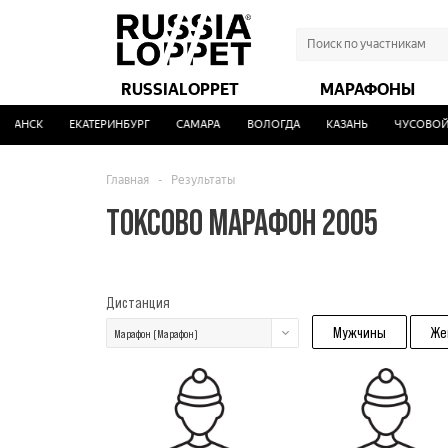
RUSSIALOPPET
МАРАФОНЫ
АНСК
ЕКАТЕРИНБУРГ
САМАРА
ВОЛОГДА
КАЗАНЬ
ЧУСОВОЙ
Главная
-
Результаты
ТОКСОВО МАРАФОН 2005
Дистанция
Мужчины
Же
Марафон (Марафон)