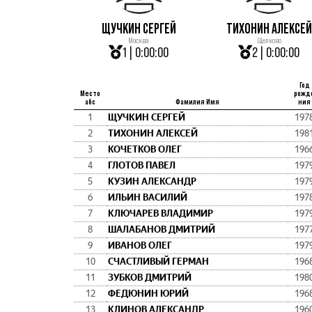
ЩУЧКИН СЕРГЕЙ
ТИХОНИН АЛЕКСЕЙ
Москва
Щелково
1 | 0:00:00
2 | 0:00:00
Год
Место
рожд
абс
Фамилия Имя
ния
1
ЩУЧКИН СЕРГЕЙ
197
2
ТИХОНИН АЛЕКСЕЙ
198
3
КОЧЕТКОВ ОЛЕГ
196
4
ГЛОТОВ ПАВЕЛ
197
5
КУЗИН АЛЕКСАНДР
197
6
ИЛЬИН ВАСИЛИЙ
197
7
КЛЮЧАРЕВ ВЛАДИМИР
197
8
ШАЛАБАНОВ ДМИТРИЙ
197
9
ИВАНОВ ОЛЕГ
197
10
СЧАСТЛИВЫЙ ГЕРМАН
196
11
ЗУБКОВ ДМИТРИЙ
198
12
ФЕДЮНИН ЮРИЙ
196
13
КЛИНОВ АЛЕКСАНДР
196