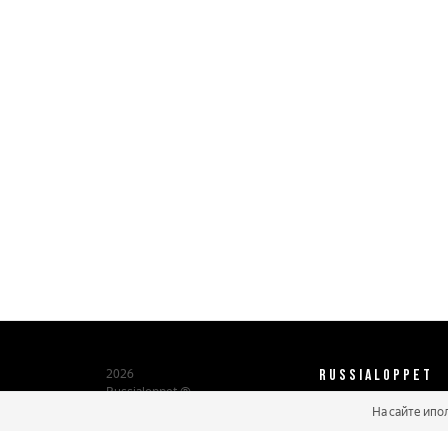
RUSSIALOPPET
2026
Russialoppet ®
Серия лыжных марафонов
На сайте ипо
О нас
Паспорт участника