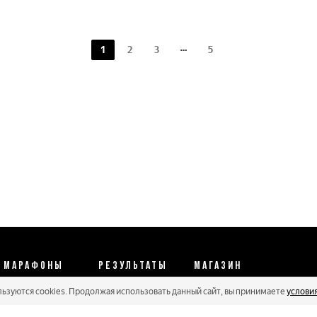
1
2
3
5
МАРАФОНЫ
РЕЗУЛЬТАТЫ
МАГАЗИН
льзуются cookies. Продолжая использовать данный сайт, вы принимаете
услови
Календарь 2026
Протоколы 2025
Реквизиты
Регистрации
Кубковые серии
Оплата и сервис