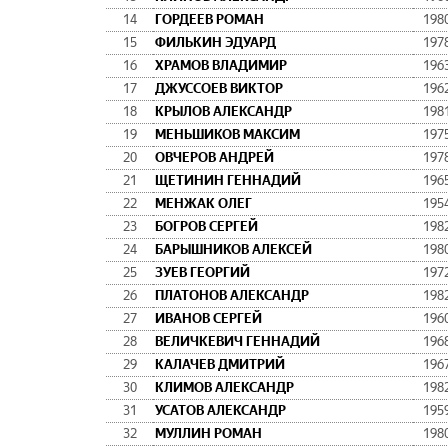
14
ГОРДЕЕВ РОМАН
198
15
ФИЛЬКИН ЭДУАРД
197
16
ХРАМОВ ВЛАДИМИР
196
17
ДЖУССОЕВ ВИКТОР
196
18
КРЫЛОВ АЛЕКСАНДР
198
19
МЕНЬШИКОВ МАКСИМ
197
20
ОВЧЕРОВ АНДРЕЙ
197
21
ЩЕТИНИН ГЕННАДИЙ
196
22
МЕНЖАК ОЛЕГ
195
23
БОГРОВ СЕРГЕЙ
198
24
БАРЫШНИКОВ АЛЕКСЕЙ
198
25
ЗУЕВ ГЕОРГИЙ
197
26
ПЛАТОНОВ АЛЕКСАНДР
198
27
ИВАНОВ СЕРГЕЙ
196
28
ВЕЛИЧКЕВИЧ ГЕННАДИЙ
196
29
КАЛАЧЕВ ДМИТРИЙ
196
30
КЛИМОВ АЛЕКСАНДР
198
31
УСАТОВ АЛЕКСАНДР
195
32
МУЛЛИН РОМАН
198