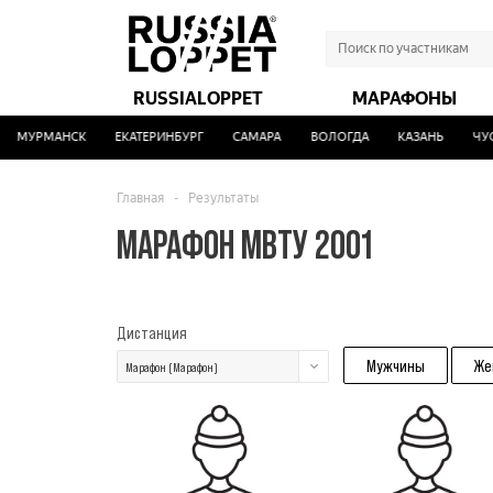
RUSSIALOPPET
МАРАФОНЫ
МУРМАНСК
ЕКАТЕРИНБУРГ
САМАРА
ВОЛОГДА
КАЗАНЬ
ЧУСО
Главная
-
Результаты
МАРАФОН МВТУ 2001
Дистанция
Мужчины
Же
Марафон (Марафон)