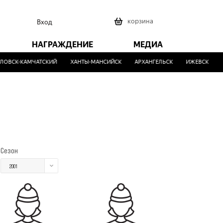
0
корзина
Вход
НАГРАЖДЕНИЕ
МЕДИА
ОВСК-КАМЧАТСКИЙ
ХАНТЫ-МАНСИЙСК
АРХАНГЕЛЬСК
ИЖЕВСК
М
Сезон
2001