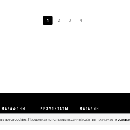
1
2
3
4
МАРАФОНЫ
РЕЗУЛЬТАТЫ
МАГАЗИН
льзуются cookies. Продолжая использовать данный сайт, вы принимаете
услови
Календарь 2026
Протоколы 2025
Реквизиты
Регистрации
Кубковые серии
Оплата и сервис