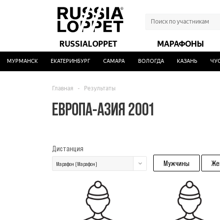
RUSSIALOPPET
МАРАФОНЫ
МУРМАНСК
ЕКАТЕРИНБУРГ
САМАРА
ВОЛОГДА
КАЗАНЬ
ЧУСО
Главная
-
Результаты
ЕВРОПА-АЗИЯ 2001
Дистанция
Мужчины
Же
Марафон (Марафон)