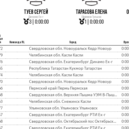
ТУЕВ СЕРГЕЙ
ТАРАСОВА ЕЛЕНА
О
Динамо Ек-г
Ефремов Тульска
3 | 0:00:00
1 | 0:00:00
д
де
я
Команда RL
Город
Вре
72
Свердловская обл. Новоуральск Кедр Новоур
0:00
79
Челябинская обл. Касли Касли
0:00
76
Свердловская обл. Екатеринбург Динамо Ек-г
0:00
65
Республика Татарстан Кукмор Татарстан
0:00
74
Челябинская обл. Касли Касли
0:00
70
Свердловская обл. Новоуральск Кедр Новоур
0:00
66
Пермский край Пермь Пермская
0:00
68
Свердловская обл. Верхняя Пышма УЭМ В-Пышма
0:00
63
Челябинская обл. Снежинск Касли
0:00
77
Ульяновская обл. Ульяновск Ульяновск
0:00
57
Свердловская обл. Екатеринбург РТИ Ек-г
0:00
68
Свердловская обл. Октябрьский пос Октябрьский
0:00
67
Свердловская обл. Екатеринбург РТИ Ек-г
0:00