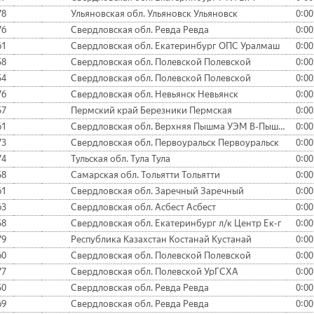
78
Ульяновская обл. Ульяновск Ульяновск
0:00
76
Свердловская обл. Ревда Ревда
0:00
61
Свердловская обл. Екатеринбург ОПС Уралмаш
0:00
58
Свердловская обл. Полевской Полевской
0:00
54
Свердловская обл. Полевской Полевской
0:00
76
Свердловская обл. Невьянск Невьянск
0:00
57
Пермский край Березники Пермская
0:00
61
Свердловская обл. Верхняя Пышма УЭМ В-Пышма
0:00
73
Свердловская обл. Первоуральск Первоуральск
0:00
74
Тульская обл. Тула Тула
0:00
58
Самарская обл. Тольятти Тольятти
0:00
61
Свердловская обл. Заречный Заречный
0:00
63
Свердловская обл. Асбест Асбест
0:00
58
Свердловская обл. Екатеринбург л/к Центр Ек-г
0:00
79
Республика Казахстан Костанай Кустанай
0:00
60
Свердловская обл. Полевской Полевской
0:00
77
Свердловская обл. Полевской УрГСХА
0:00
50
Свердловская обл. Ревда Ревда
0:00
69
Свердловская обл. Ревда Ревда
0:00