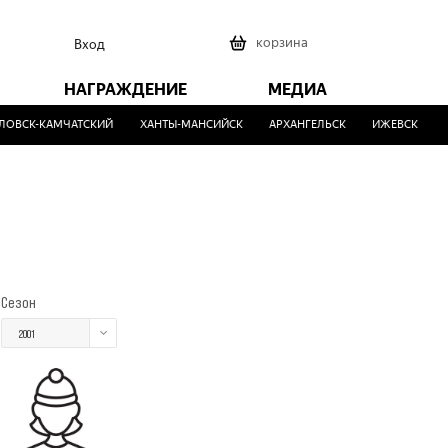
0
корзина
Вход
НАГРАЖДЕНИЕ
МЕДИА
ВСК-КАМЧАТСКИЙ
ХАНТЫ-МАНСИЙСК
АРХАНГЕЛЬСК
ИЖЕВСК
МА
Сезон
2001