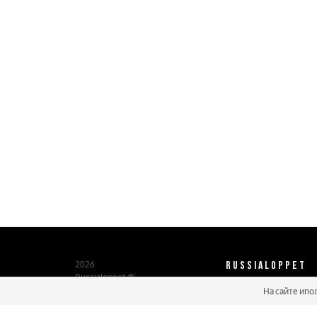
RUSSIALOPPET
2026
Russialoppet ®
Серия лыжных марафонов
На сайте ипо
О нас
Паспорт участника