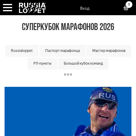
0
Вход
СУПЕРКУБОК МАРАФОНОВ 2026
Russialoppet
Паспорт марафонца
Мастер марафонов
РЛ-пункты
Большой кубок команд
Классический кубок команд
Матчевая встреча команд
Малый кубок команд
Кубок мастеров
Суперкубок марафонов
Суперкубок классик
Лотерея лаки лузеров
Онлайн гонки
Вкатка