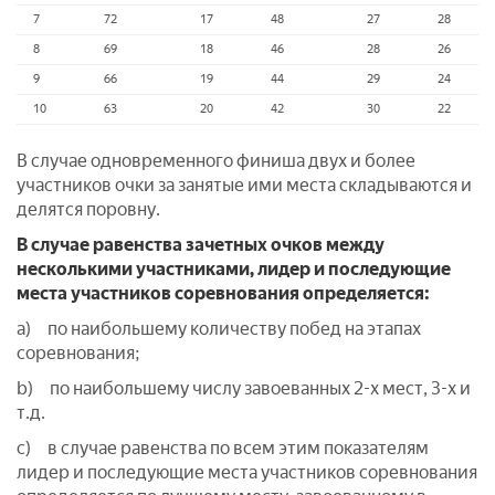
7
72
17
48
27
28
8
69
18
46
28
26
9
66
19
44
29
24
10
63
20
42
30
22
В случае одновременного финиша двух и более
участников очки за занятые ими места складываются и
делятся поровну.
В случае равенства зачетных очков между
несколькими участниками, лидер и последующие
места участников соревнования определяется:
a) по наибольшему количеству побед на этапах
соревнования;
b) по наибольшему числу завоеванных 2-х мест, 3-х и
т.д.
c) в случае равенства по всем этим показателям
лидер и последующие места участников соревнования