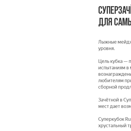
СУПЕРЗАЧ
ДЛЯ САМ
Лыжные мейдж
уровня.
Цель кубка — 
испытаниям в 
вознаграждени
любителям при
сборной продл
Зачётной в Су
мест дает воз
Суперкубок Ru
хрустальный т