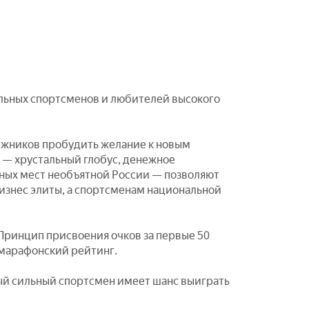
льных спортсменов и любителей высокого
лыжников пробудить желание к новым
а — хрустальный глобус, денежное
ьных мест необъятной России — позволяют
знес элиты, а спортсменам национальной
 Принцип присвоения очков за первые 50
марафонский рейтинг.
дый сильный спортсмен имеет шанс выиграть