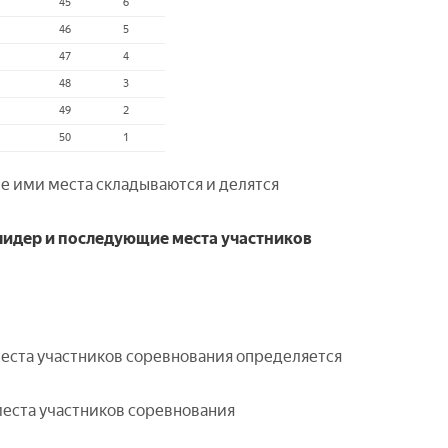
45
6
46
5
47
4
48
3
49
2
50
1
ые ими места складываются и делятся
 лидер и последующие места участников
места участников соревнования определяется
места участников соревнования