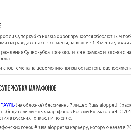
Е
рофей Суперкубка Russialoppet вручается абсолютным по
ями награждаются спортсмены, занявшие 1-3 места у мужч
раждения Суперкубка производится в рамках итогового на
зона.
ки спортсмена на церемонию призы остаются в распоряжен
СУПЕРКУБКА МАРАФОНОВ
 РАУЛЬ
(на обложке) бессменный лидер Russialoppet! Крас
победитель лыжных марафонов России Russialoppet. С 2017
стия в русских гонках, ни по силе.
фонских гонок #russialoppet за карьеру, которую начал в 2