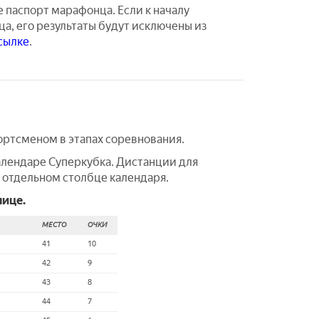
 паспорт марафонца. Если к началу
ца, его результаты будут исключены из
сылке
.
ортсменом в этапах соревнования.
алендаре Суперкубка. Дистанции для
 отдельном столбце календаря.
ице.
МЕСТО
ОЧКИ
41
10
42
9
43
8
44
7