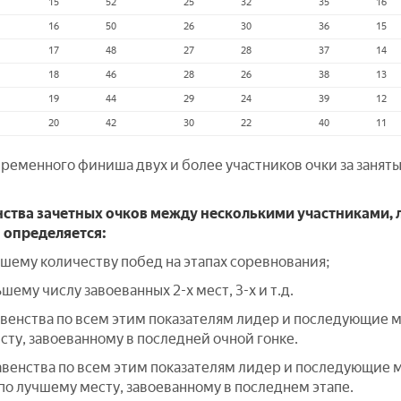
15
52
25
32
35
16
16
50
26
30
36
15
17
48
27
28
37
14
18
46
28
26
38
13
19
44
29
24
39
12
20
42
30
22
40
11
временного финиша двух и более участников очки за занят
енства зачетных очков между несколькими участниками,
 определяется:
шему количеству побед на этапах соревнования;
ему числу завоеванных 2-х мест, 3-х и т.д.
авенства по всем этим показателям лидер и последующие 
сту, завоеванному в последней очной гонке.
авенства по всем этим показателям лидер и последующие 
по лучшему месту, завоеванному в последнем этапе.