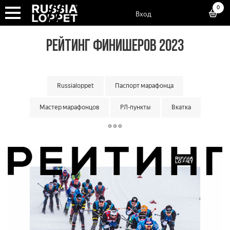
0
Вход
РЕЙТИНГ ФИНИШЕРОВ 2023
Russialoppet
Паспорт марафонца
Мастер марафонцов
РЛ-пункты
Вкатка
Суперкубок марафонов
Суперкубок классик
Большой кубок команд
Классический кубок команд
Малый кубок команд
Матчевая встреча команд
Кубок мастеров
Лотерея лаки лузеров
Онлайн гонки