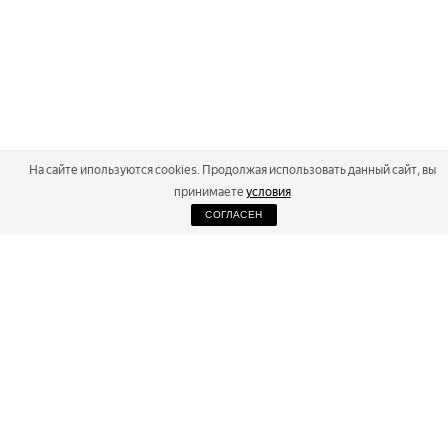
На сайте ипользуются cookies. Продолжая использовать данный сайт, вы
принимаете
условия
СОГЛАСЕН
2026
Russialoppet ®
Серия лыжных марафонов
RUSSIALOPPET
МАРАФОНЫ
РЕЗУЛЬТАТЫ