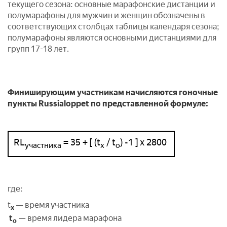
текущего сезона: основные марафонские дистанции и
полумарафоны для мужчин и женщин обозначены в
соответствующих столбцах таблицы календаря сезона;
полумарафоны являются основными дистанциями для
групп 17-18 лет.
Финиширующим участникам начисляются гоночные
пункты Russialoppet по представленной формуле:
RL
= 35 + [ (t
/ t
) -1 ] x 2800
участника
х
о
где:
t
— время участника
х
t
— время лидера марафона
о