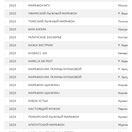
2023
МАРАФОН МГУ
Московска
2023
УФИМСКИЙ ЛЫЖНЫЙ МАРАФОН
Р. Башкор
2023
ТОМСКИЙ ЛЫЖНЫЙ МАРАФОН
Томская о
2023
БАМ АНГАРА
Иркурская
2023
ГАЛИЧСКОЕ ЗАОЗЕРЬЕ
Костромск
2023
КИЖИ ЭКСТРИМ
Р. Карели
2023
КУЗБАСС-SKI
Кемеровск
2023
KARELIA SKI FEST
Р. Карели
2023
МАРАФОН ИМ. ГАЛИНЫ КУЛАКОВОЙ
Р. Удмурт
2023
МАРАФОН ИМ. ГАЛИНЫ КУЛАКОВОЙ
Р. Удмурт
2023
МАРАФОН «ШИЖМА»
Кировска
2023
МАРАФОН «ШИЖМА»
Кировска
2023
КУБОК УСТЬИ
Архангель
2023
НАСТОЯЩИЙ МУЖИК
Пермский
2023
ПОМОРСКИЙ ЛЫЖНЫЙ МАРАФОН
Архангель
2023
АПАТИТСКИЙ МАРАФОН
Мурманск