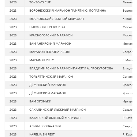
2023
TOKSOVO CUP
Ленинград
2023
ВОРОНЕЖСКИЙ МАРАФОН ПАМЯТИ Ю. ЛОПАТИНА
Воронежс
2023
МОСКОВСКИЙ ЛЫЖНЫЙ МАРАФОН
г. Москва
2023
НИКОЛОВ ПЕРЕВО РЕКА
Московска
2023
КРАСНОГОРСКИЙ МАРАФОН
Московска
2023
БАМ АНГАРСКИЙ МАРАФОН
Иркурская
2023
МАРАФОН «ЕВРОПА-АЗИЯ»
Свердловс
2023
МАРАФОН МВТУ
г. Москва
2023
ВЛАДИМИРСКИЙ МАРАФОН ПАМЯТИ А. ПРОКУРОРОВА
Владимир
2023
ТОЛЬЯТТИНСКИЙ МАРАФОН
Самарская
2023
ДЁМИНСКИЙ МАРАФОН
Ярославск
2023
ДЁМИНСКИЙ МАРАФОН
Ярославск
2023
БАМ ОГОНЬКИ
Иркурская
2023
САХАЛИНСКИЙ ЛЫЖНЫЙ МАРАФОН
Сахалинс
2023
КАЗАНСКИЙ ЛЫЖНЫЙ МАРАФОН
Р. Татарс
2023
АЗИЯ-ЕВРОПА-АЗИЯ
Свердловс
2023
KARELIA SKI FEST
Р. Карели