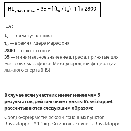
RL
= 35 + [ (t
/ t
) -1 ] x 2800
участника
х
о
где:
t
— время участника
х
t
— время лидера марафона
о
2800
— фактор гонки,
35
— минимальное значение штрафа, принятые для
массовых марафонов Международной федерации
лыжного спорта (FIS).
В случае если участник имеет менее чем 5
результатов, рейтинговые пункты Russialoppet
рассчитываются следующим образом:
Средне-арифметическое 4 гоночных пунктов
Russialoppet * 1,1 = рейтинговые пункты Russialoppet