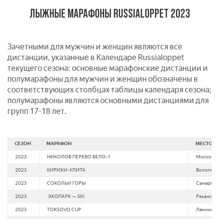
ЛЫЖНЫЕ МАРАФОНЫ RUSSIALOPPET 2023
Зачетными для мужчин и женщин являются все
дистанции, указанные в Календаре Russialoppet
текущего сезона: основные марафонские дистанции и
полумарафоны для мужчин и женщин обозначены в
соответствующих столбцах таблицы календаря сезона;
полумарафоны являются основными дистанциями для
групп 17-18 лет.
СЕЗОН
МАРАФОН
МЕСТО П
2023
НИКОЛОВ ПЕРЕВО ВЕЛО-1
Московска
2023
КИРИКИ-УЛИТА
Вологодск
2023
СОКОЛЬИ ГОРЫ
Самарская
2023
ЭКОПАРК — SKI
Рязанская
2023
TOKSOVO CUP
Ленинград