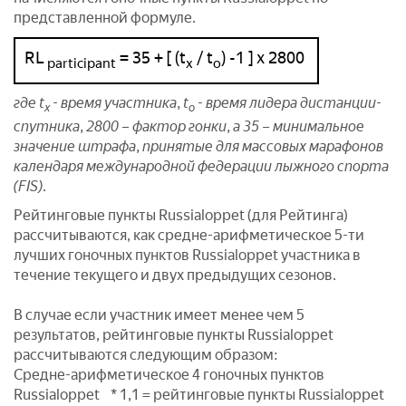
представленной формуле.
RL
= 35 + [ (t
/ t
) -1 ] x 2800
participant
х
о
где t
- время участника, t
- время лидера дистанции-
х
о
спутника, 2800 – фактор гонки, а 35 – минимальное
значение штрафа, принятые для массовых марафонов
календаря международной федерации лыжного спорта
(FIS).
Рейтинговые пункты Russialoppet (для Рейтинга)
рассчитываются, как средне-арифметическое 5-ти
лучших гоночных пунктов Russialoppet участника в
течение текущего и двух предыдущих сезонов.
В случае если участник имеет менее чем 5
результатов, рейтинговые пункты Russialoppet
рассчитываются следующим образом:
Средне-арифметическое 4 гоночных пунктов
Russialoppet * 1,1 = рейтинговые пункты Russialoppet