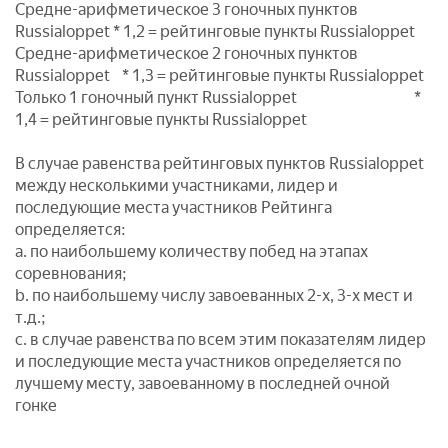
Средне-арифметическое 3 гоночных пунктов
Russialoppet * 1,2 = рейтинговые пункты Russialoppet
Средне-арифметическое 2 гоночных пунктов
Russialoppet * 1,3 = рейтинговые пункты Russialoppet
Только 1 гоночный пункт Russialoppet *
1,4 = рейтинговые пункты Russialoppet
В случае равенства рейтинговых пунктов Russialoppet
между несколькими участниками, лидер и
последующие места участников Рейтинга
определяется:
a. по наибольшему количеству побед на этапах
соревнования;
b. по наибольшему числу завоеванных 2-х, 3-х мест и
т.д.;
c. в случае равенства по всем этим показателям лидер
и последующие места участников определяется по
лучшему месту, завоеванному в последней очной
гонке