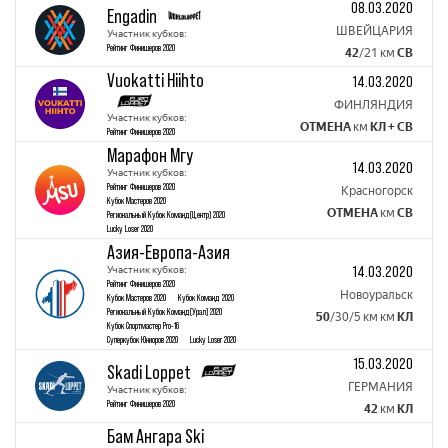
08.03.2020
Engadin
ШВЕЙЦАРИЯ
Участник кубков:
Рейтинг Финишеров 2020
42
/21 км
СВ
Vuokatti Hiihto
14.03.2020
ФИНЛЯНДИЯ
Участник кубков:
ОТМЕНА
км
КЛ + CВ
Рейтинг Финишеров 2020
Марафон Мгу
14.03.2020
Участник кубков:
Рейтинг Финишеров 2020
Красногорск
Кубок Mастеров 2020
ОТМЕНА
км
СВ
Региональный Кубок Команд(Центр) 2020
Lucky Loser 2020
Азия-Европа-Азия
14.03.2020
Участник кубков:
Рейтинг Финишеров 2020
Новоуральск
Кубок Mастеров 2020
Кубок Команд 2020
Региональный Кубок Команд(Урал) 2020
50
/30/5 км км
КЛ
Кубок Спортмастер Pro-16
Суперкубок Юниоров 2020
Lucky Loser 2020
15.03.2020
Skadi Loppet
ГЕРМАНИЯ
Участник кубков:
Рейтинг Финишеров 2020
42
км
КЛ
Бам Ангара Ski