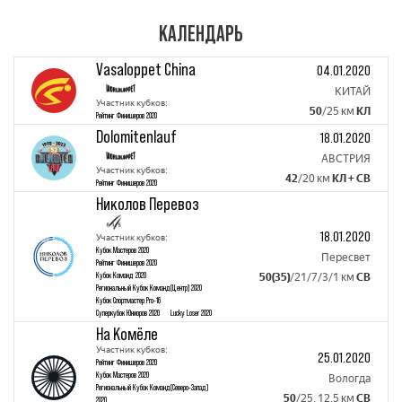
КАЛЕНДАРЬ
Vasaloppet China
04.01.2020
КИТАЙ
Участник кубков:
50
/25 км
КЛ
Рейтинг Финишеров 2020
Dolomitenlauf
18.01.2020
АВСТРИЯ
Участник кубков:
42
/20 км
КЛ + CВ
Рейтинг Финишеров 2020
Николов Перевоз
18.01.2020
Участник кубков:
Кубок Mастеров 2020
Пересвет
Рейтинг Финишеров 2020
Кубок Команд 2020
50(35)
/21/7/3/1 км
СВ
Региональный Кубок Команд(Центр) 2020
Кубок Спортмастер Pro-16
Суперкубок Юниоров 2020
Lucky Loser 2020
На Комёле
Участник кубков:
25.01.2020
Рейтинг Финишеров 2020
Кубок Mастеров 2020
Вологда
Региональный Кубок Команд(Северо-Запад)
50
/25, 12.5 км
СВ
2020