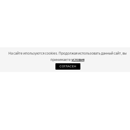
На сайте ипользуются cookies. Продолжая использовать данный сайт, вы
принимаете
условия
СОГЛАСЕН
2026
Russialoppet ®
Серия лыжных марафонов
RUSSIALOPPET
МАРАФОНЫ
РЕЗУЛЬТАТЫ