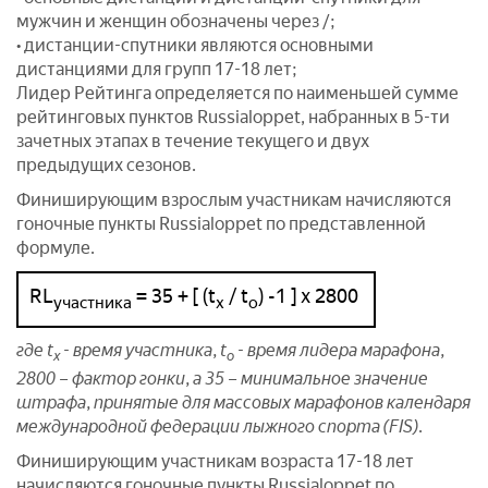
мужчин и женщин обозначены через /;
• дистанции-спутники являются основными
дистанциями для групп 17-18 лет;
Лидер Рейтинга определяется по наименьшей сумме
рейтинговых пунктов Russialoppet, набранных в 5-ти
зачетных этапах в течение текущего и двух
предыдущих сезонов.
Финиширующим взрослым участникам начисляются
гоночные пункты Russialoppet по представленной
формуле.
RL
= 35 + [ (t
/ t
) -1 ] x 2800
участника
х
о
где t
- время участника, t
- время лидера марафона,
х
о
2800 – фактор гонки, а 35 – минимальное значение
штрафа, принятые для массовых марафонов календаря
международной федерации лыжного спорта (FIS).
Финиширующим участникам возраста 17-18 лет
начисляются гоночные пункты Russialoppet по