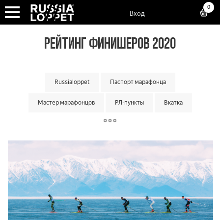
0
Вход
РЕЙТИНГ ФИНИШЕРОВ 2020
Russialoppet
Паспорт марафонца
Мастер марафонцов
РЛ-пункты
Вкатка
Суперкубок марафонов
Суперкубок классик
Большой кубок команд
Классический кубок команд
Малый кубок команд
Матчевая встреча команд
Кубок мастеров
Лотерея лаки лузеров
Онлайн гонки