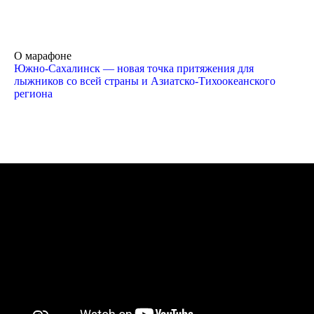
О марафоне
Южно-Сахалинск — новая точка притяжения для
лыжников со всей страны и Азиатско-Тихоокеанского
региона