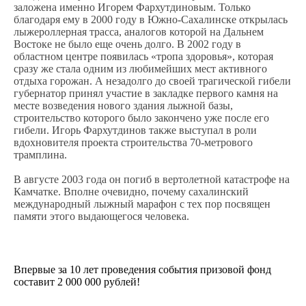
заложена именно Игорем Фархутдиновым. Только
благодаря ему в 2000 году в Южно-Сахалинске открылась
лыжероллерная трасса, аналогов которой на Дальнем
Востоке не было еще очень долго. В 2002 году в
областном центре появилась «тропа здоровья», которая
сразу же стала одним из любимейших мест активного
отдыха горожан. А незадолго до своей трагической гибели
губернатор принял участие в закладке первого камня на
месте возведения нового здания лыжной базы,
строительство которого было закончено уже после его
гибели. Игорь Фархутдинов также выступал в роли
вдохновителя проекта строительства 70-метрового
трамплина.
В августе 2003 года он погиб в вертолетной катастрофе на
Камчатке. Вполне очевидно, почему сахалинский
международный лыжный марафон с тех пор посвящен
памяти этого выдающегося человека.
Впервые за 10 лет проведения события призовой фонд
составит 2 000 000 рублей!