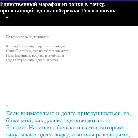
Единственный марафон из точки в точку,
пролегающий вдоль побережья Тихого океана
Путеводитель подготовили:
Кирилл Смирнов, спорт часть и видео
Саша Сергеенко, тур контент и топ-листы
Илья Барашков, подкаст и плейлисты
Надя Петровнина, идея и верстка
“
Если внимательно и долго прислушиваться, то,
боже мой, как далека здешняя жизнь от
России! Начиная с балыка из кеты, которым
закусывают здесь водку, и кончая разговорами,