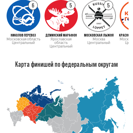
6
5
5
НИКОЛОВ ПЕРЕВОЗ
ДЕМИНСКИЙ МАРАФОН
МОСКОВСКАЯ ЛЫЖНЯ
Московская область
Ярославская
Москва
Московс
Центральный
область
Центральный
Цен
Центральный
Карта финишей по федеральным округам