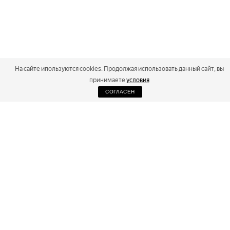
На сайте ипользуются cookies. Продолжая использовать данный сайт, вы
принимаете
условия
СОГЛАСЕН
2026
Russialoppet ®
Серия лыжных марафонов
RUSSIALOPPET
МАРАФОНЫ
РЕЗУЛЬТАТЫ