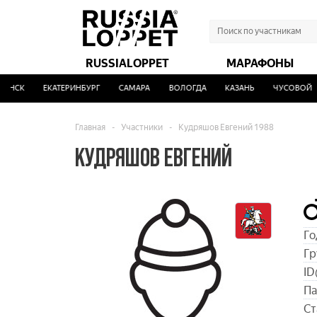
RUSSIALOPPET
МАРАФОНЫ
СК
ЕКАТЕРИНБУРГ
САМАРА
ВОЛОГДА
КАЗАНЬ
ЧУСОВОЙ
Главная
-
Участники
-
Кудряшов Евгений 1988
КУДРЯШОВ ЕВГЕНИЙ
Го
Гр
ID
Па
Ст