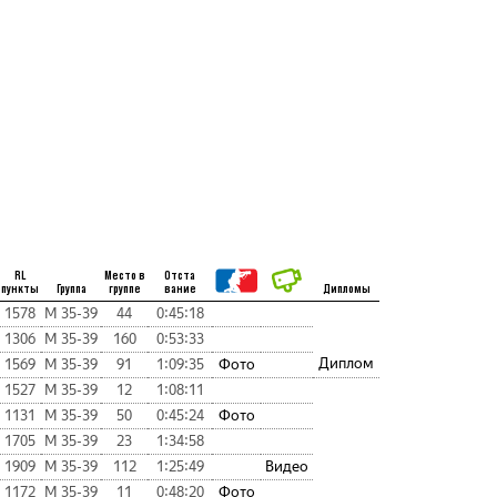
RL
Место в
Отста
пункты
Группа
группе
вание
Дипломы
1578
М 35-39
44
0:45:18
1306
М 35-39
160
0:53:33
Диплом
1569
М 35-39
91
1:09:35
Фото
1527
М 35-39
12
1:08:11
1131
М 35-39
50
0:45:24
Фото
1705
М 35-39
23
1:34:58
1909
М 35-39
112
1:25:49
Видео
1172
М 35-39
11
0:48:20
Фото