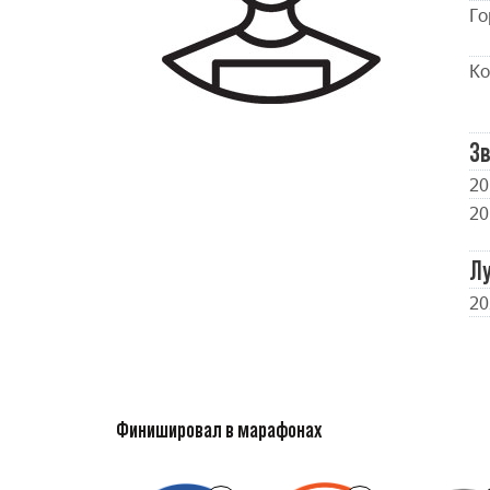
Го
Ко
Зв
20
20
Л
20
Финишировал в марафонах