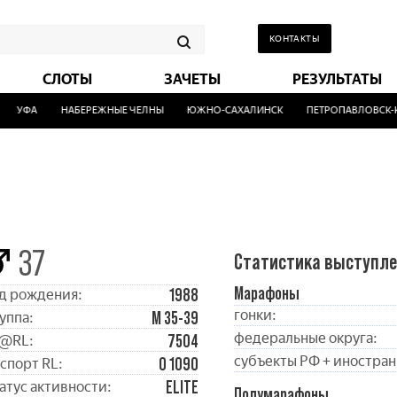
КОНТАКТЫ
СЛОТЫ
ЗАЧЕТЫ
РЕЗУЛЬТАТЫ
УФА
НАБЕРЕЖНЫЕ ЧЕЛНЫ
ЮЖНО-САХАЛИНСК
ПЕТРОПАВЛОВСК-КАМ
37
Статистика выступл
Марафоны
1988
д рождения:
гонки:
М 35-39
уппа:
федеральные округа:
7504
@RL:
субъекты РФ + иностран
0 1090
спорт RL:
ELITE
атус активности:
Полумарафоны