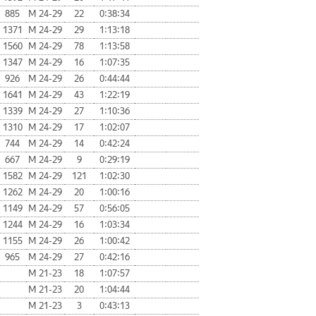
885
М 24-29
22
0:38:34
1371
М 24-29
29
1:13:18
1560
М 24-29
78
1:13:58
1347
М 24-29
16
1:07:35
926
М 24-29
26
0:44:44
1641
М 24-29
43
1:22:19
1339
М 24-29
27
1:10:36
1310
М 24-29
17
1:02:07
744
М 24-29
14
0:42:24
667
М 24-29
9
0:29:19
1582
М 24-29
121
1:02:30
1262
М 24-29
20
1:00:16
1149
М 24-29
57
0:56:05
1244
М 24-29
16
1:03:34
1155
М 24-29
26
1:00:42
965
М 24-29
27
0:42:16
М 21-23
18
1:07:57
М 21-23
20
1:04:44
М 21-23
3
0:43:13