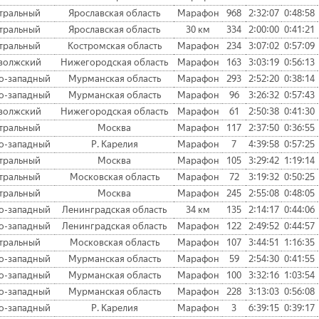
тральный
Ярославская область
Марафон
968
2:32:07
0:48:58
тральный
Ярославская область
30 км
334
2:00:00
0:41:21
тральный
Костромская область
Марафон
234
3:07:02
0:57:09
волжский
Нижегородская область
Марафон
163
3:03:19
0:56:13
о-западный
Мурманская область
Марафон
293
2:52:20
0:38:14
о-западный
Мурманская область
Марафон
96
3:26:32
0:57:43
волжский
Нижегородская область
Марафон
61
2:50:38
0:41:30
тральный
Москва
Марафон
117
2:37:50
0:36:55
о-западный
Р. Карелия
Марафон
7
4:39:58
0:57:25
тральный
Москва
Марафон
105
3:29:42
1:19:14
тральный
Московская область
Марафон
72
3:19:32
0:50:25
тральный
Москва
Марафон
245
2:55:08
0:48:05
о-западный
Ленинградская область
34 км
135
2:14:17
0:44:06
о-западный
Ленинградская область
Марафон
122
2:49:52
0:44:57
тральный
Московская область
Марафон
107
3:44:51
1:16:35
о-западный
Мурманская область
Марафон
59
2:54:30
0:41:55
о-западный
Мурманская область
Марафон
100
3:32:16
1:03:54
о-западный
Мурманская область
Марафон
228
3:13:03
0:56:08
о-западный
Р. Карелия
Марафон
3
6:39:15
0:39:17