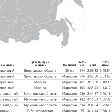
Субъект/страна
Место
Отста
он марафона
марафона
Дистанция
абс
Время
вание
тральный
Ярославская область
30 км
314
2:09:12
0:45:54
тральный
Ярославская область
Марафон
916
2:52:30
0:53:52
тральный
Москва
Марафон
461
3:19:38
1:10:39
тральный
Москва
Марафон
103
3:33:43
1:14:17
о-западный
Вологодская область
Марафон
236
2:44:37
0:46:19
о-западный
Мурманская область
Марафон
142
4:16:03
1:35:39
о-западный
Мурманская область
Марафон
634
3:34:04
1:25:49
волжский
Р. Башкортостан
Марафон
75
3:14:44
0:56:14