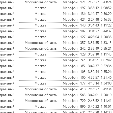
тральный
Московская область
Марафон
121
2:58:22
0:43:24
тральный
Москва
Марафон
197
3:33:12
1:08:52
тральный
Москва
Марафон
136
3:16:47
0:50:20
тральный
Москва
Марафон
424
2:27:48
0:46:35
тральный
Москва
Марафон
148
3:34:43
1:11:22
тральный
Москва
Марафон
107
3:04:22
0:44:37
тральный
Москва
Марафон
127
4:28:04
1:20:38
тральный
Московская область
Марафон
357
3:31:55
1:33:15
тральный
Московская область
Марафон
242
2:58:49
0:55:21
тральный
Москва
Марафон
129
3:32:10
1:11:43
тральный
Москва
Марафон
92
3:54:51
1:07:42
тральный
Москва
Марафон
85
3:49:37
0:52:36
тральный
Москва
Марафон
103
3:30:44
0:55:26
тральный
Москва
Марафон
100
4:32:57
1:21:46
тральный
Москва
Марафон
177
4:45:14
1:34:08
тральный
Московская область
Марафон
418
2:16:22
0:41:34
тральный
Московская область
Марафон
563
3:42:01
1:20:10
тральный
Московская область
Марафон
729
2:48:52
1:11:41
тральный
Москва
Марафон
896
3:46:22
1:40:01
тральный
Московская область
Марафон
634
2:42:20
1:14:38