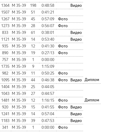
1364
М 35-39
198
0:48:58
Видео
1507
М 35-39
51
0:41:21
1267
М 35-39
45
0:57:09
Фото
1273
М 35-39
28
0:56:07
Фото
833
М 35-39
61
0:38:01
Видео
1121
М 35-39
14
0:53:40
Видео
935
М 35-39
12
0:41:30
Фото
890
М 35-39
19
0:27:13
Фото
757
М 35-39
1
0:00:00
1735
М 35-39
9
1:15:09
982
М 35-39
11
0:50:25
Фото
Диплом
1095
М 35-39
44
0:46:38
Фото
Видео
1404
М 35-39
25
0:44:05
1043
М 35-39
27
0:44:57
Диплом
1481
М 35-39
12
1:16:15
Фото
920
М 35-39
15
0:41:55
Фото
Видео
1241
М 35-39
14
0:57:04
Видео
1183
М 35-39
39
0:47:53
Видео
341
М 35-39
1
0:00:00
Фото