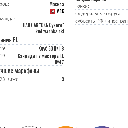
Москва
род:
гонки:
МСК
федеральные округа:
манда:
субъекты РФ + иностран
ПАО ОАК "ОКБ Сухого"
kudryashka ski
ания RL
Клуб 50 №118
19
Кандидат в мастера RL
19
№47
учшие марафоны
3
23-Кижи