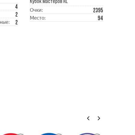
Кубок мастеров RL
4
2395
Очки:
2
94
Место:
2
ные: