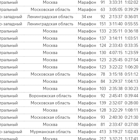
тральный
Москва
Марафон
91
3:33:31
1:02:02
тральный
Московская область
Марафон
63
3:05:05
0:39:29
о-западный
Ленинградская область
34 км
92
2:13:37
0:36:01
о-западный
Ленинградская область
Марафон
151
3:11:40
0:55:55
тральный
Москва
Марафон
133
2:35:11
0:36:18
тральный
Москва
Марафон
137
3:14:11
1:03:51
тральный
Москва
Марафон
124
2:33:43
0:33:35
тральный
Москва
Марафон
130
4:07:15
1:23:59
тральный
Москва
Марафон
123
2:25:45
0:27:54
тральный
Москва
Марафон
123
3:22:22
1:06:20
тральный
Московская область
Марафон
78
3:15:18
0:51:12
тральный
Москва
Марафон
84
3:29:37
1:04:13
тральный
Москва
Марафон
103
2:35:38
0:30:23
тральный
Воронежская область
Марафон
92
2:45:41
0:39:44
тральный
Московская область
Марафон
139
2:32:07
0:28:00
тральный
Москва
Марафон
128
3:22:29
1:08:11
тральный
Московская область
Марафон
93
2:40:30
0:21:30
тральный
Москва
Марафон
81
2:33:47
0:27:00
о-западный
Мурманская область
Марафон
413
3:19:27
1:02:43
тральный
Москва
Марафон
217
3:37:21
1:17:41