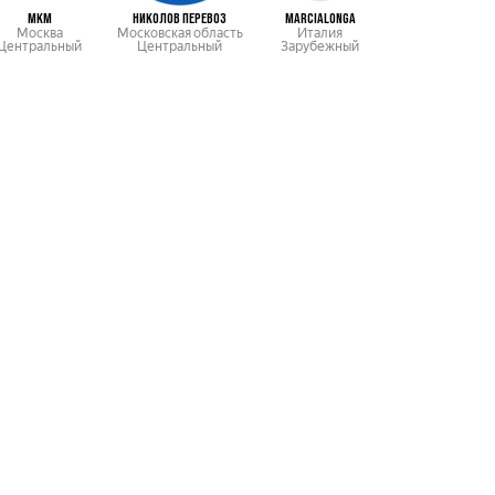
МКМ
НИКОЛОВ ПЕРЕВОЗ
MARCIALONGA
TARTU SKI MARA
Москва
Московская область
Италия
Эстония
Центральный
Центральный
Зарубежный
Зарубежны