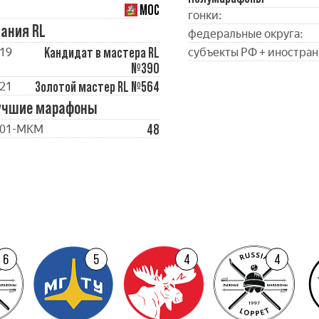
МОС
гонки:
ания RL
федеральные округа:
Кандидат в мастера RL
19
субъекты РФ + иностран
№390
Золотой мастер RL №564
21
учшие марафоны
48
001-МКМ
6
5
4
4