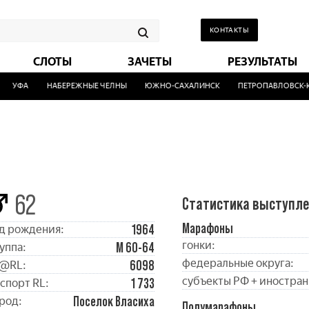
КОНТАКТЫ
СЛОТЫ
ЗАЧЕТЫ
РЕЗУЛЬТАТЫ
УФА
НАБЕРЕЖНЫЕ ЧЕЛНЫ
ЮЖНО-САХАЛИНСК
ПЕТРОПАВЛОВСК-КА
62
Статистика выступл
Марафоны
1964
д рождения:
гонки:
М 60-64
уппа:
федеральные округа:
6098
@RL:
субъекты РФ + иностран
1 733
спорт RL:
Поселок Власиха
род:
Полумарафоны