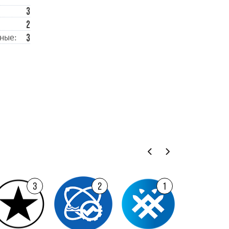
3
2
3
ные:
3
2
1