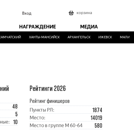
0
корзина
Вход
НАГРАЖДЕНИЕ
МЕДИА
МЧАТСКИЙ
ХАНТЫ-МАНСИЙСК
АРХАНГЕЛЬСК
ИЖЕВСК
МАЛИНОВК
ений
Рейтинги 2026
Рейтинг финишеров
48
1874
Пункты РЛ:
5
14019
Место:
10
ные:
580
Место в группе М 60-64