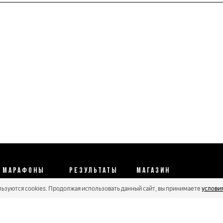
МАРАФОНЫ
РЕЗУЛЬТАТЫ
МАГАЗИН
льзуются cookies. Продолжая использовать данный сайт, вы принимаете
услови
Календарь 2026
Протоколы 2025
Реквизиты
Регистрации
Кубковые серии
Оплата и сервис
Онлайн гонки
Рейтинг Russialoppet
Условия отмены