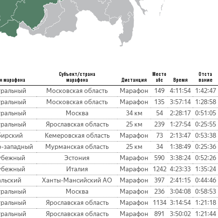
Субъект/страна
Место
Отста
н марафона
марафона
Дистанция
абс
Время
вание
тральный
Московская область
Марафон
149
4:11:54
1:42:47
тральный
Московская область
Марафон
135
3:57:14
1:28:58
тральный
Москва
34 км
54
2:28:17
0:51:05
тральный
Ярославская область
25 км
239
1:27:54
0:25:55
бирский
Кемеровская область
Марафон
73
2:13:47
0:53:38
о-западный
Мурманская область
25 км
34
1:38:49
0:25:36
убежный
Эстония
Марафон
590
3:38:24
0:52:26
убежный
Италия
Марафон
1242
4:23:33
1:35:24
альский
Ханты-Мансийский АО
Марафон
397
2:41:15
0:44:46
тральный
Москва
Марафон
236
3:04:08
0:58:53
тральный
Ярославская область
Марафон
1134
3:14:54
1:21:18
тральный
Ярославская область
Марафон
891
3:50:02
1:21:44