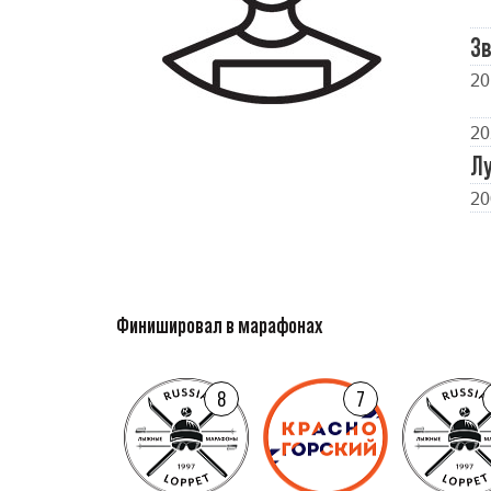
Зв
20
20
Л
2
Финишировал в марафонах
8
7