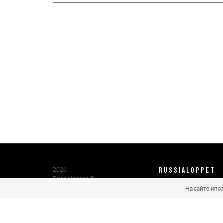
RUSSIALOPPET
2026
Russialoppet ®
Серия лыжных марафонов
На сайте ипо
О нас
Паспорт участника
Мастер марафонов