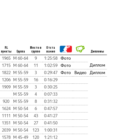
RL
Место в
Отста
пункты
Группа
группе
вание
Дипломы
1965
М 60-64
9
1:25:58
Фото
Диплом
1715
М 60-64
11
1:02:59
Фото
1822
М 55-59
3
0:29:47
Фото
Видео
Диплом
1206
М 55-59
16
0:16:29
1909
М 55-59
3
0:30:25
М 55-59
4
0:07:33
920
М 55-59
8
0:31:32
1624
М 50-54
6
0:47:57
1111
М 50-54
43
0:41:27
1351
М 50-54
27
0:41:50
2039
М 50-54
123
1:00:31
1578
М 45-49
120
1:21:12