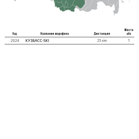
Место
Год
Название марафона
Дистанция
абс
2024
КУЗБАСC-SKI
25 км
1