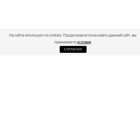
На сайте ипользуются cookies. Продолжая использовать данный сайт, вы
принимаете
условия
СОГЛАСЕН
2026
Russialoppet ®
Серия лыжных марафонов
RUSSIALOPPET
МАРАФОНЫ
РЕЗУЛЬТАТЫ
МАГАЗИН