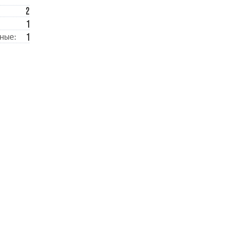
2
1
1
ные: