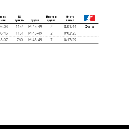
тста
RL
Место в
Отста
ание
пункты
Группа
группе
вание
05:03
1154
М 45-49
2
0:01:44
Фото
05:45
1151
М 45-49
2
0:02:25
35:07
760
М 45-49
7
0:17:29