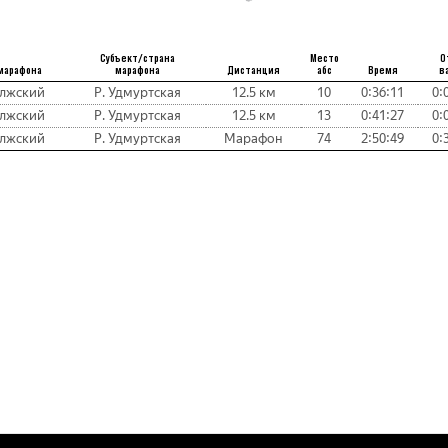
Субъект/страна
Место
О
марафона
марафона
Дистанция
абс
Время
в
лжский
Р. Удмуртская
12.5 км
10
0:36:11
0:
лжский
Р. Удмуртская
12.5 км
13
0:41:27
0:
лжский
Р. Удмуртская
Марафон
74
2:50:49
0: