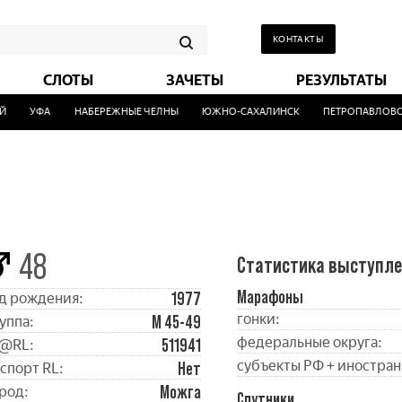
КОНТАКТЫ
СЛОТЫ
ЗАЧЕТЫ
РЕЗУЛЬТАТЫ
УФА
НАБЕРЕЖНЫЕ ЧЕЛНЫ
ЮЖНО-САХАЛИНСК
ПЕТРОПАВЛОВСК
48
Статистика выступл
Марафоны
1977
д рождения:
гонки:
М 45-49
уппа:
федеральные округа:
511941
@RL:
субъекты РФ + иностран
Нет
спорт RL:
Можга
род:
Спутники