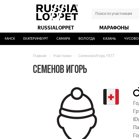
RUSSIALOPPET
МАРАФОНЫ
МАНСК
ЕКАТЕРИНБУРГ
САМАРА
ВОЛОГДА
КАЗАНЬ
ЧУСОВОЙ
Главная
-
Участники
-
Семенов Игорь 1977
СЕМЕНОВ ИГОРЬ
Го
Гр
ID
Па
Го