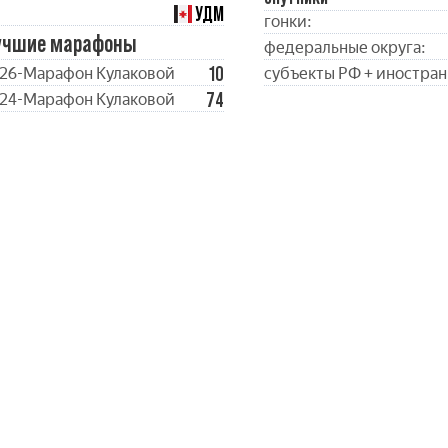
УДМ
гонки:
учшие марафоны
федеральные округа:
10
26-Марафон Кулаковой
субъекты РФ + иностран
74
24-Марафон Кулаковой