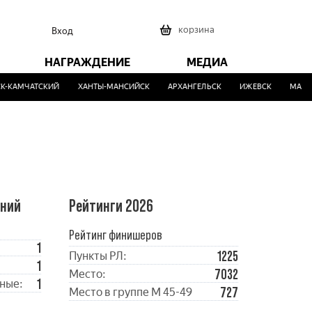
0
корзина
Вход
НАГРАЖДЕНИЕ
МЕДИА
-КАМЧАТСКИЙ
ХАНТЫ-МАНСИЙСК
АРХАНГЕЛЬСК
ИЖЕВСК
МАЛИН
ений
Рейтинги 2026
Рейтинг финишеров
1
1225
Пункты РЛ:
1
7032
Место:
1
ные:
727
Место в группе М 45-49