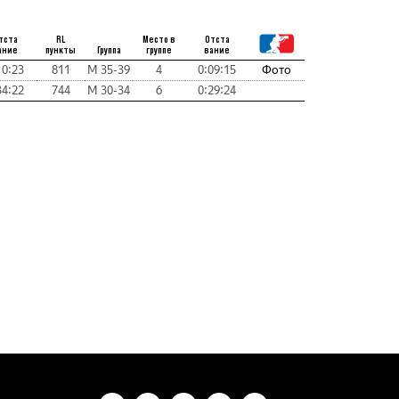
тста
RL
Место в
Отста
ание
пункты
Группа
группе
вание
10:23
811
М 35-39
4
0:09:15
Фото
34:22
744
М 30-34
6
0:29:24