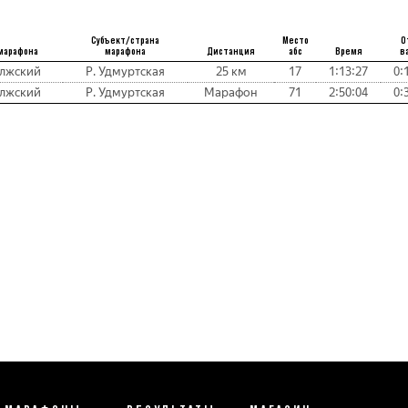
Субъект/страна
Место
О
марафона
марафона
Дистанция
абс
Время
в
лжский
Р. Удмуртская
25 км
17
1:13:27
0:
лжский
Р. Удмуртская
Марафон
71
2:50:04
0: