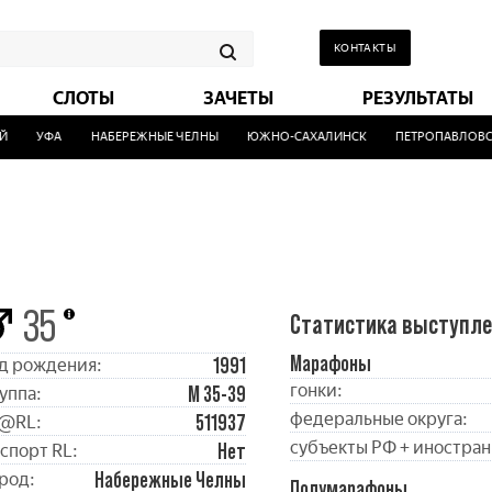
КОНТАКТЫ
СЛОТЫ
ЗАЧЕТЫ
РЕЗУЛЬТАТЫ
УФА
НАБЕРЕЖНЫЕ ЧЕЛНЫ
ЮЖНО-САХАЛИНСК
ПЕТРОПАВЛОВСК
35
Статистика выступл
Марафоны
1991
д рождения:
гонки:
М 35-39
уппа:
федеральные округа:
511937
@RL:
субъекты РФ + иностран
Нет
спорт RL:
Набережные Челны
род:
Полумарафоны