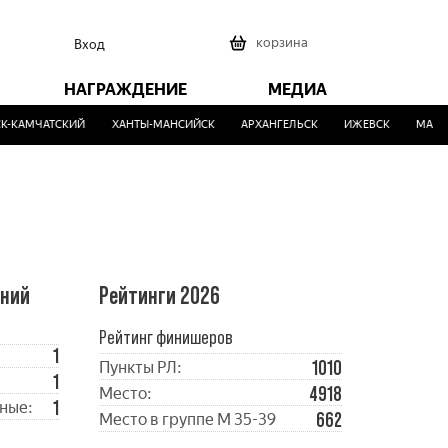
0
корзина
Вход
НАГРАЖДЕНИЕ
МЕДИА
-КАМЧАТСКИЙ
ХАНТЫ-МАНСИЙСК
АРХАНГЕЛЬСК
ИЖЕВСК
МАЛИН
ений
Рейтинги 2026
Рейтинг финишеров
1
1010
Пункты РЛ:
1
4918
Место:
1
ные:
662
Место в группе М 35-39