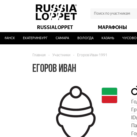
RUSSIALOPPET
МАРАФОНЫ
МАНСК
ЕКАТЕРИНБУРГ
САМАРА
ВОЛОГДА
КАЗАНЬ
ЧУСОВОЙ
Главная
-
Участники
-
Егоров Иван 1991
ЕГОРОВ ИВАН
Го
Гр
ID
Па
Го