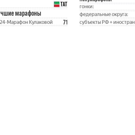
ТАТ
гонки:
учшие марафоны
федеральные округа:
71
24-Марафон Кулаковой
субъекты РФ + иностран