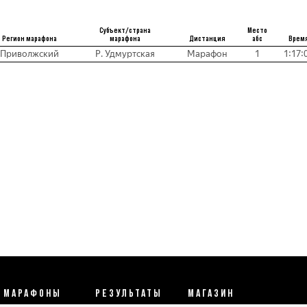
Субъект/страна
Место
Регион марафона
марафона
Дистанция
абс
Врем
Приволжский
Р. Удмуртская
Марафон
1
1:17:
МАРАФОНЫ
РЕЗУЛЬТАТЫ
МАГАЗИН