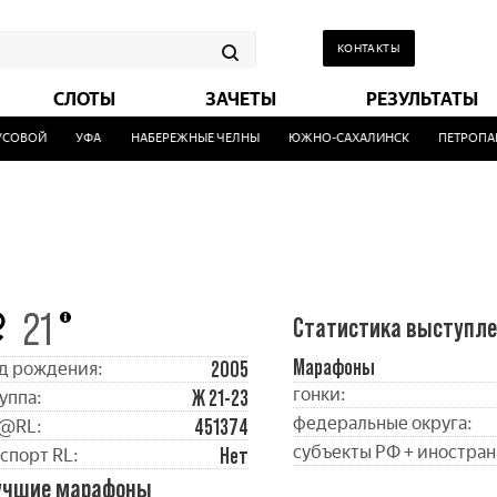
КОНТАКТЫ
СЛОТЫ
ЗАЧЕТЫ
РЕЗУЛЬТАТЫ
ОВОЙ
УФА
НАБЕРЕЖНЫЕ ЧЕЛНЫ
ЮЖНО-САХАЛИНСК
ПЕТРОПАВ
21
Статистика выступл
Марафоны
2005
д рождения:
гонки:
Ж 21-23
уппа:
федеральные округа:
451374
@RL:
субъекты РФ + иностран
Нет
спорт RL:
учшие марафоны