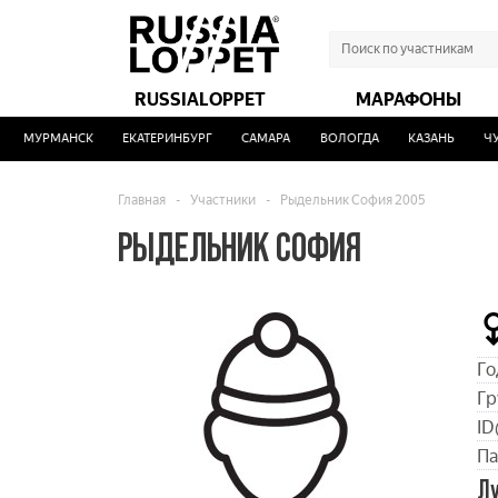
RUSSIALOPPET
МАРАФОНЫ
МУРМАНСК
ЕКАТЕРИНБУРГ
САМАРА
ВОЛОГДА
КАЗАНЬ
ЧУС
Главная
-
Участники
-
Рыдельник София 2005
РЫДЕЛЬНИК СОФИЯ
Го
Гр
ID
Па
Л