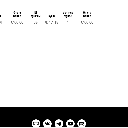
Отста
RL
Место в
Отста
я
вание
пункты
Группа
группе
вание
01
0:00:00
35
Ж 17-18
1
0:00:00