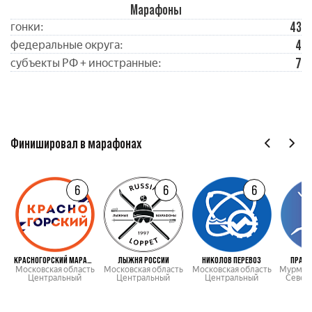
Марафоны
43
гонки:
4
федеральные округа:
7
субъекты РФ + иностранные:
Финишировал в марафонах
6
6
6
КРАСНОГОРСКИЙ МАРАФОН
ЛЫЖНЯ РОССИИ
НИКОЛОВ ПЕРЕВОЗ
ПРАЗД
Московская область
Московская область
Московская область
Мурманс
Центральный
Центральный
Центральный
Север