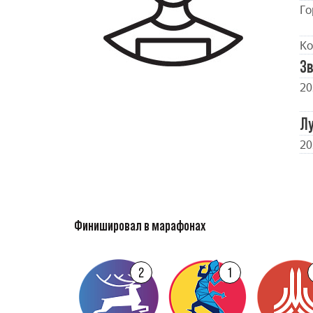
Го
Ко
Зв
20
Л
20
Финишировал в марафонах
2
1