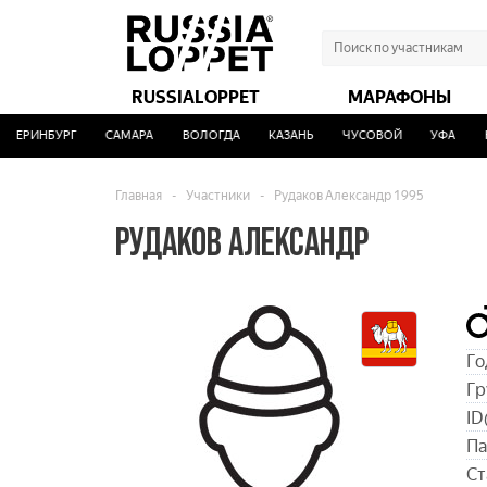
RUSSIALOPPET
МАРАФОНЫ
ТЕРИНБУРГ
САМАРА
ВОЛОГДА
КАЗАНЬ
ЧУСОВОЙ
УФА
НА
Главная
-
Участники
-
Рудаков Александр 1995
РУДАКОВ АЛЕКСАНДР
Го
Гр
ID
Па
Ст