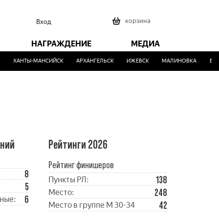
0
корзина
Вход
НАГРАЖДЕНИЕ
МЕДИА
ХАНТЫ-МАНСИЙСК
АРХАНГЕЛЬСК
ИЖЕВСК
МАЛИНОВКА
ВЕРХ
ений
Рейтинги 2026
Рейтинг финишеров
8
138
Пункты РЛ:
5
248
Место:
6
ные:
42
Место в группе М 30-34