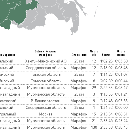
Субъект/страна
Место
Отста
он марафона
марафона
Дистанция
абс
Время
вание
альский
Ханты-Мансийский АО
25 км
12
1:02:25
0:03:30
альский
Свердловская область
Марафон
12
2:18:02
0:08:48
бирский
Томская область
25 км
7
1:14:23
0:01:07
бирский
Томская область
Марафон
6
2:02:59
0:00:44
о-западный
Мурманская область
Марафон
29
2:22:53
0:08:47
о-западный
Мурманская область
25 км
3
1:13:35
0:01:24
волжский
Р. Башкортостан
Марафон
9
2:12:48
0:03:55
альский
Свердловская область
35 км
1
1:34:52
0:00:00
тральный
Москва
Марафон
15
2:15:34
0:08:31
о-западный
Мурманская область
Марафон
21
2:53:46
0:25:24
о-западный
Мурманская область
Марафон
130
2:55:38
0:38:43