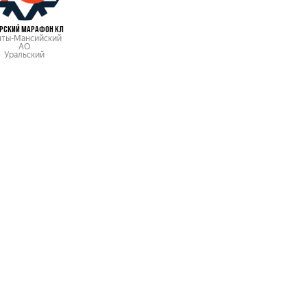
РСКИЙ МАРАФОН КЛ
нты-Мансийский
АО
Уральский