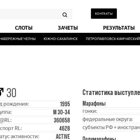
КОНТАКТЫ
СЛОТЫ
ЗАЧЕТЫ
РЕЗУЛЬТАТЫ
БЕРЕЖНЫЕ ЧЕЛНЫ
ЮЖНО-САХАЛИНСК
ПЕТРОПАВЛОВСК-КАМЧАТСКИЙ
30
Статистика выступл
Марафоны
1995
д рождения:
гонки:
М 30-34
уппа:
федеральные округа:
360658
@RL:
субъекты РФ + иностран
4628
спорт RL:
ACTIVE
атус активности:
Полумарафоны