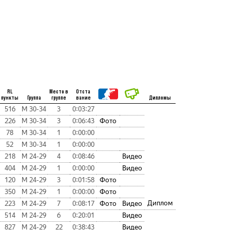
RL
Место в
Отста
пункты
Группа
группе
вание
Дипломы
516
М 30-34
3
0:03:27
226
М 30-34
3
0:06:43
Фото
78
М 30-34
1
0:00:00
52
М 30-34
1
0:00:00
218
М 24-29
4
0:08:46
Видео
404
М 24-29
1
0:00:00
Видео
120
М 24-29
3
0:01:58
Фото
350
М 24-29
1
0:00:00
Фото
Диплом
223
М 24-29
7
0:08:17
Фото
Видео
514
М 24-29
6
0:20:01
Видео
827
М 24-29
22
0:38:43
Видео