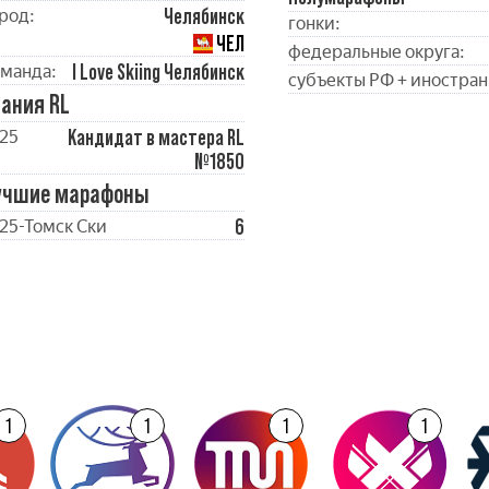
Челябинск
род:
гонки:
ЧЕЛ
федеральные округа:
I Love Skiing Челябинск
манда:
субъекты РФ + иностран
ания RL
Кандидат в мастера RL
25
№1850
учшие марафоны
6
25-Томск Ски
1
1
1
1