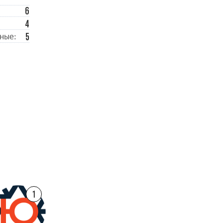
6
4
5
ные:
1