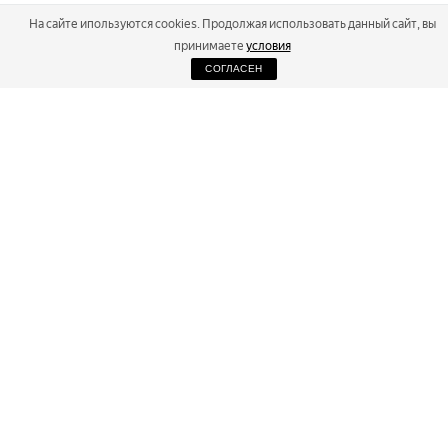
На сайте ипользуются cookies. Продолжая использовать данный сайт, вы
принимаете
условия
СОГЛАСЕН
2026
Russialoppet ®
Серия лыжных марафонов
RUSSIALOPPET
МАРАФОНЫ
РЕЗУЛЬТАТЫ
МАГАЗИН