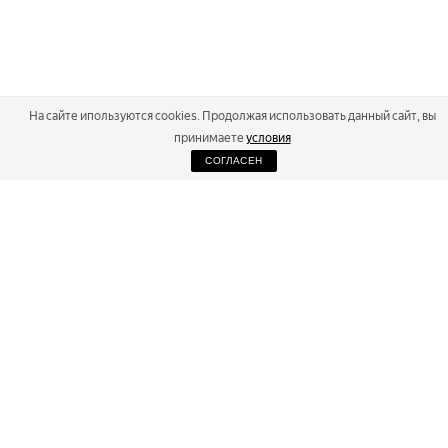
На сайте ипользуются cookies. Продолжая использовать данный сайт, вы
принимаете
условия
СОГЛАСЕН
2026
Russialoppet ®
Серия лыжных марафонов
RUSSIALOPPET
МАРАФОНЫ
РЕЗУЛЬТАТЫ
МАГАЗИН