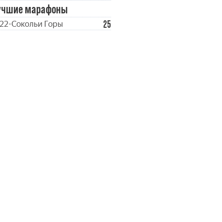
учшие марафоны
25
22-Сокольи Горы