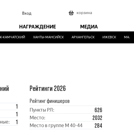
0
корзина
Вход
НАГРАЖДЕНИЕ
МЕДИА
-КАМЧАТСКИЙ
ХАНТЫ-МАНСИЙСК
АРХАНГЕЛЬСК
ИЖЕВСК
МАЛИН
ений
Рейтинги 2026
Рейтинг финишеров
1
626
Пункты РЛ:
1
2032
Место:
1
ные:
284
Место в группе М 40-44