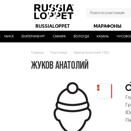
RUSSIALOPPET
МАРАФОНЫ
МАНСК
ЕКАТЕРИНБУРГ
САМАРА
ВОЛОГДА
КАЗАНЬ
ЧУСОВОЙ
Главная
-
Участники
-
Жуков Анатолий 1982
ЖУКОВ АНАТОЛИЙ
Го
Гр
ID
Па