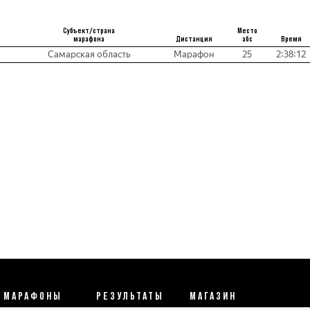
Субъект/страна
Место
марафона
Дистанция
абс
Время
Самарская область
Марафон
25
2:38:12
МАРАФОНЫ
РЕЗУЛЬТАТЫ
МАГАЗИН