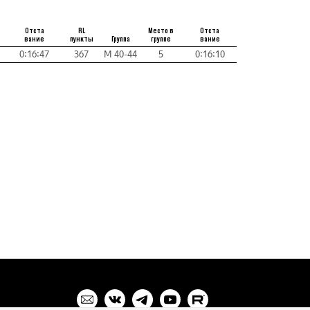
Отста
RL
Место в
Отста
вание
пункты
Группа
группе
вание
0:16:47
367
М 40-44
5
0:16:10