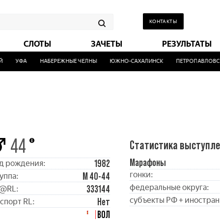
КОНТАКТЫ
СЛОТЫ
ЗАЧЕТЫ
РЕЗУЛЬТАТЫ
УФА
НАБЕРЕЖНЫЕ ЧЕЛНЫ
ЮЖНО-САХАЛИНСК
ПЕТРОПАВЛОВСК
44
Статистика выступл
Марафоны
1982
д рождения:
гонки:
М 40-44
уппа:
федеральные округа:
333144
@RL:
субъекты РФ + иностран
Нет
спорт RL:
ВОЛ