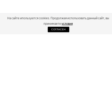
На сайте ипользуются cookies. Продолжая использовать данный сайт, вы
принимаете
условия
СОГЛАСЕН
2026
Russialoppet ®
Серия лыжных марафонов
RUSSIALOPPET
МАРАФОНЫ
РЕЗУЛЬТАТЫ
МАГАЗИН