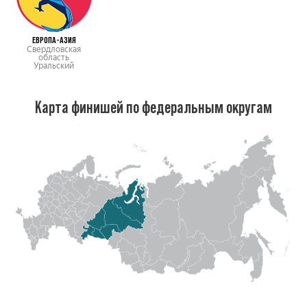
ЕВРОПА-АЗИЯ
Свердловская
область
Уральский
Карта финишей по федеральным округам