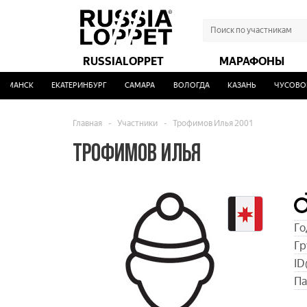
RUSSIALOPPET
МАРАФОНЫ
МАНСК
ЕКАТЕРИНБУРГ
САМАРА
ВОЛОГДА
КАЗАНЬ
ЧУСОВОЙ
Главная
-
Участники
-
Трофимов Илья 2001
ТРОФИМОВ ИЛЬЯ
Го
Гр
ID
Па