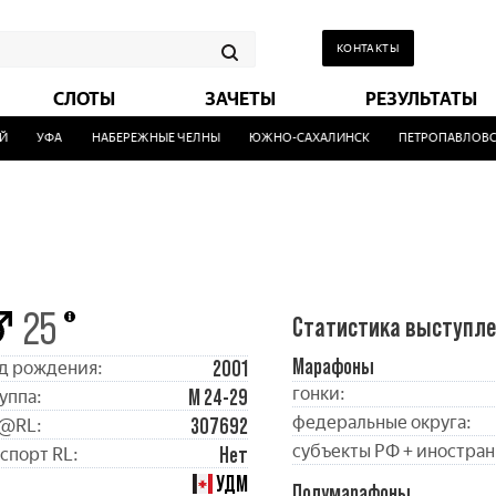
КОНТАКТЫ
СЛОТЫ
ЗАЧЕТЫ
РЕЗУЛЬТАТЫ
УФА
НАБЕРЕЖНЫЕ ЧЕЛНЫ
ЮЖНО-САХАЛИНСК
ПЕТРОПАВЛОВСК
25
Статистика выступл
Марафоны
2001
д рождения:
гонки:
М 24-29
уппа:
федеральные округа:
307692
@RL:
субъекты РФ + иностран
Нет
спорт RL:
УДМ
Полумарафоны