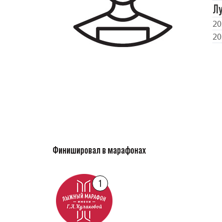
Л
20
20
Финишировал в марафонах
1