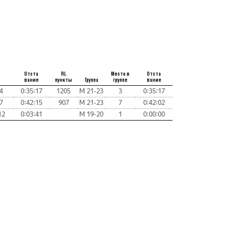
Отста
RL
Место в
Отста
вание
пункты
Группа
группе
вание
4
0:35:17
1205
М 21-23
3
0:35:17
7
0:42:15
907
М 21-23
7
0:42:02
12
0:03:41
М 19-20
1
0:00:00