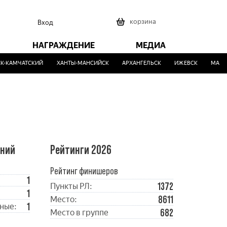
0
корзина
Вход
НАГРАЖДЕНИЕ
МЕДИА
-КАМЧАТСКИЙ
ХАНТЫ-МАНСИЙСК
АРХАНГЕЛЬСК
ИЖЕВСК
МАЛИН
ений
Рейтинги 2026
Рейтинг финишеров
1
1372
Пункты РЛ:
1
8611
Место:
1
ные:
682
Место в группе