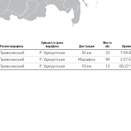
Субъект/страна
Место
Регион марафона
марафона
Дистанция
абс
Время
Приволжский
Р. Удмуртская
30 км
23
1:59:4
Приволжский
Р. Удмуртская
Марафон
99
2:57:5
Приволжский
Р. Удмуртская
10 км
13
00:27: