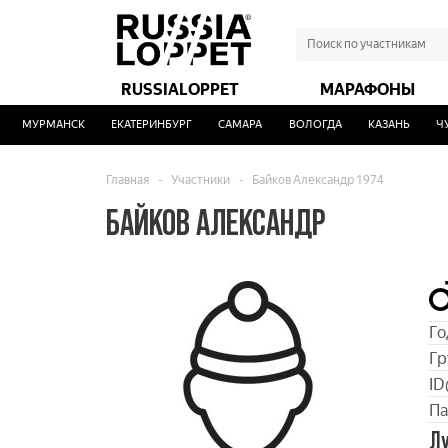
RUSSIALOPPET
МАРАФОНЫ
МУРМАНСК
ЕКАТЕРИНБУРГ
САМАРА
ВОЛОГДА
КАЗАНЬ
ЧУ
Главная
-
Участники
-
Байков Александр 1974
БАЙКОВ АЛЕКСАНДР
Го
Гр
ID
Па
Л