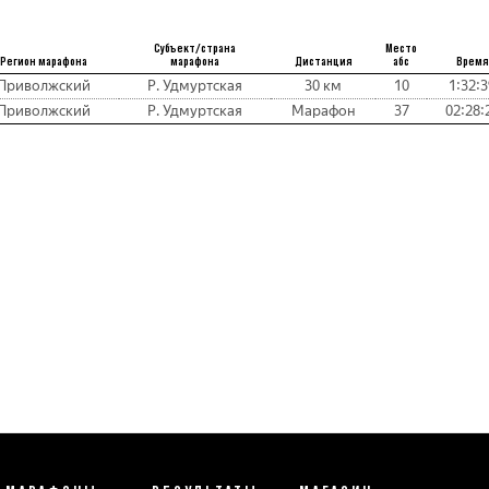
Субъект/страна
Место
Регион марафона
марафона
Дистанция
абс
Время
Приволжский
Р. Удмуртская
30 км
10
1:32:3
Приволжский
Р. Удмуртская
Марафон
37
02:28: