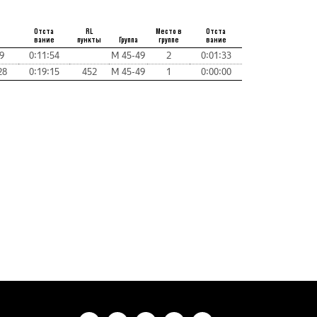
Отста
RL
Место в
Отста
вание
пункты
Группа
группе
вание
9
0:11:54
М 45-49
2
0:01:33
28
0:19:15
452
М 45-49
1
0:00:00