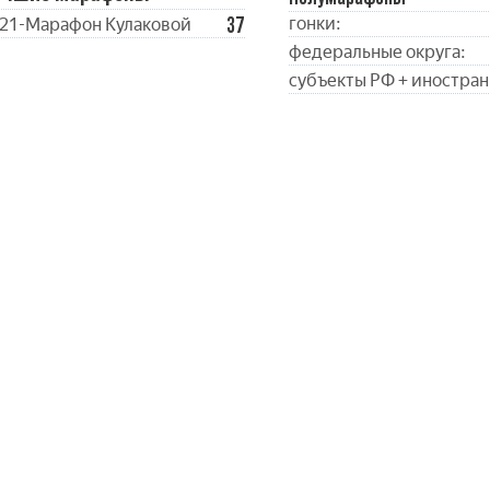
37
гонки:
21-Марафон Кулаковой
федеральные округа:
субъекты РФ + иностран