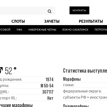
КОНТАКТЫ
СЛОТЫ
ЗАЧЕТЫ
РЕЗУЛЬТАТЫ
СОВОЙ
УФА
НАБЕРЕЖНЫЕ ЧЕЛНЫ
ЮЖНО-САХАЛИНСК
ПЕТРОПАВ
52
Статистика выступл
Марафоны
1974
д рождения:
гонки:
М 50-54
уппа:
федеральные округа:
307117
@RL:
субъекты РФ + иностран
Нет
спорт RL:
учшие марафоны
Полумарафоны