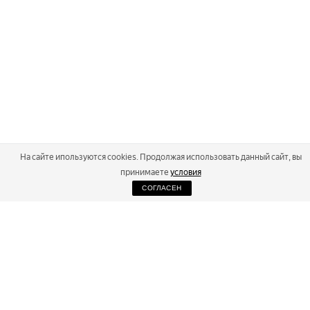
На сайте ипользуются cookies. Продолжая использовать данный сайт, вы
принимаете
условия
СОГЛАСЕН
2026
Russialoppet ®
Серия лыжных марафонов