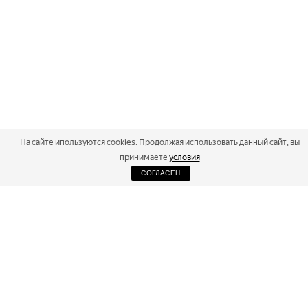
На сайте ипользуются cookies. Продолжая использовать данный сайт, вы
принимаете
условия
СОГЛАСЕН
2026
Russialoppet ®
Серия лыжных марафонов