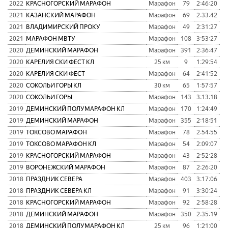
2022
КРАСНОГОРСКИЙ МАРАФОН
Марафон
79
2:46:20
5
2021
КАЗАНСКИЙ МАРАФОН
Марафон
69
2:33:42
8
2021
ВЛАДИМИРСКИЙ ПРОКУ
Марафон
49
2:31:27
7
2021
МАРАФОН МВТУ
Марафон
108
3:53:27
1
2020
ДЕМИНСКИЙ МАРАФОН
Марафон
391
2:36:47
8
2020
КАРЕЛИЯ СКИ ФЕСТ КЛ
25 км
9
1:29:54
2020
КАРЕЛИЯ СКИ ФЕСТ
Марафон
64
2:41:52
6
2020
СОКОЛЬИ ГОРЫ КЛ
30 км
65
1:57:57
2020
СОКОЛЬИ ГОРЫ
Марафон
143
3:13:18
9
2019
ДЕМИНСКИЙ ПОЛУМАРАФОН КЛ
Марафон
170
1:24:49
9
2019
ДЕМИНСКИЙ МАРАФОН
Марафон
355
2:18:51
6
2019
ТОКСОВО МАРАФОН
Марафон
78
2:54:55
6
2019
ТОКСОВО МАРАФОН КЛ
Марафон
54
2:09:07
9
2019
КРАСНОГОРСКИЙ МАРАФОН
Марафон
43
2:52:28
4
2019
ВОРОНЕЖСКИЙ МАРАФОН
Марафон
87
2:26:20
8
2018
ПРАЗДНИК СЕВЕРА
Марафон
403
3:17:06
1
2018
ПРАЗДНИК СЕВЕРА КЛ
Марафон
91
3:30:24
1
2018
КРАСНОГОРСКИЙ МАРАФОН
Марафон
92
2:58:28
7
2018
ДЕМИНСКИЙ МАРАФОН
Марафон
350
2:35:19
8
2018
ДЕМИНСКИЙ ПОЛУМАРАФОН КЛ
25 км
96
1:21:00