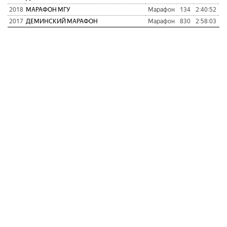
2018
МАРАФОН МГУ
Марафон
134
2:40:52
8
2017
ДЕМИНСКИЙ МАРАФОН
Марафон
830
2:58:03
1