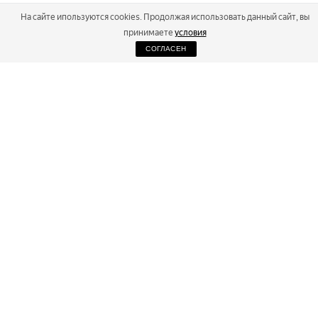
На сайте ипользуются cookies. Продолжая использовать данный сайт, вы
принимаете
условия
СОГЛАСЕН
2026
Russialoppet ®
Серия лыжных марафонов
RUSSIALOPPET
МАРАФОНЫ
РЕЗУЛЬТАТЫ
МАГАЗИН