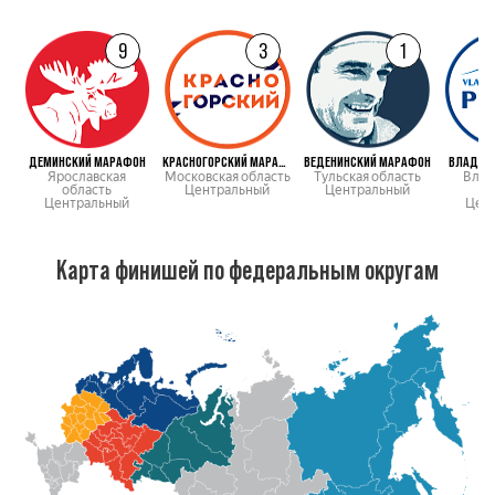
9
3
1
ДЕМИНСКИЙ МАРАФОН
КРАСНОГОРСКИЙ МАРАФОН
ВЕДЕНИНСКИЙ МАРАФОН
ВЛАДИМИ
Ярославская
Московская область
Тульская область
Влад
область
Центральный
Центральный
о
Центральный
Цен
Карта финишей по федеральным округам