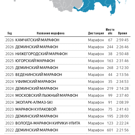
Место
Год
Название марафона
Дистанция
абс
Время
пу
2026
КАМЧАТСКИЙ МАРАФОН
Марафон
67
2:59:45
7
2026
ДЕМИНСКИЙ МАРАФОН
Марафон
244
2:26:46
6
2026
НИЖЕГОРОДСКИЙ МАРАФОН
Марафон
38
2:50:48
8
2025
ЮГОРСКИЙ МАРАФОН
Марафон
163
2:31:46
8
2025
ДЕМИНСКИЙ МАРАФОН
Марафон
268
2:12:30
8
2025
ВЕДЕНИНСКИЙ МАРАФОН
Марафон
44
2:13:56
6
2024
УФИМСКИЙ МАРАФОН
Марафон
35
2:34:53
6
2024
ДЕМИНСКИЙ МАРАФОН
Марафон
219
2:14:28
6
2024
МОСКОВСКИЙ ЛЫЖНЫЙ МАРАФОН
Марафон
99
2:37:40
7
2024
ЭКОПАРК-АЛМАЗ-SKI
Марафон
91
2:08:39
6
2023
МАРАФОН КУЛАКОВОЙ
Марафон
75
2:41:43
8
2023
ДЕМИНСКИЙ МАРАФОН
Марафон
195
2:28:00
6
2023
ВОЛОГДА-МАРАФОН КИРИКИ-УЛИТА
Марафон
123
2:22:24
5
2022
ДЕМИНСКИЙ МАРАФОН
Марафон
601
2:21:56
1