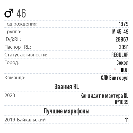
46
1979
Год рождения:
М 45-49
Группа:
28967
ID@RL:
3091
Паспорт RL:
REGULAR
Статус активности:
Сокол
Город:
ВОЛ
СЛК Вииторул
Команда:
Звания RL
Кандидат в мастера RL
2023
№1039
Лучшие марафоны
11
2019-Байкальский