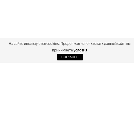
На сайте ипользуются cookies. Продолжая использовать данный сайт, вы
принимаете
условия
СОГЛАСЕН
2026
Russialoppet ®
Серия лыжных марафонов
RUSSIALOPPET
МАРАФОНЫ
РЕЗУЛЬТАТЫ