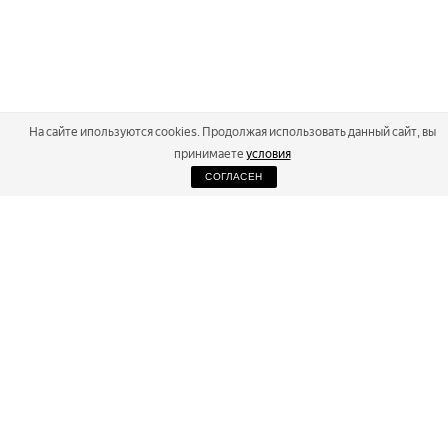
На сайте ипользуются cookies. Продолжая использовать данный сайт, вы
принимаете
условия
СОГЛАСЕН
2026
Russialoppet ®
Серия лыжных марафонов
RUSSIALOPPET
МАРАФОНЫ
РЕЗУЛЬТАТЫ
МАГАЗИН