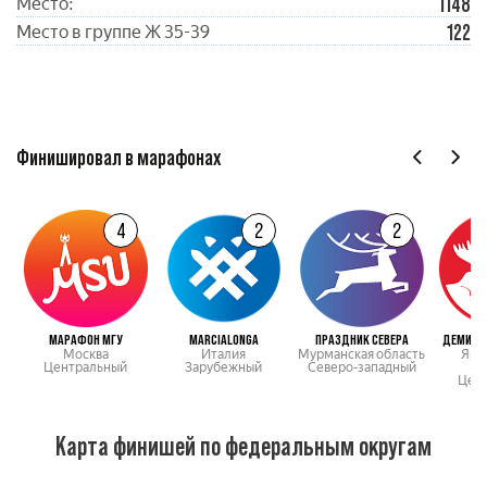
1148
Место:
122
Место в группе Ж 35-39
Финишировал в марафонах
4
2
2
МАРАФОН МГУ
MARCIALONGA
ПРАЗДНИК СЕВЕРА
ДЕМИНС
Москва
Италия
Мурманская область
Яро
Центральный
Зарубежный
Северо-западный
о
Цен
Карта финишей по федеральным округам