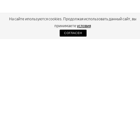
На сайте ипользуются cookies. Продолжая использовать данный сайт, вы
принимаете
условия
СОГЛАСЕН
2026
Russialoppet ®
Серия лыжных марафонов
RUSSIALOPPET
МАРАФОНЫ
РЕЗУЛЬТАТЫ
МАГАЗИН