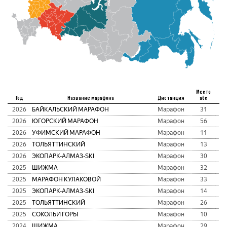
Место
Год
Название марафона
Дистанция
абс
2026
БАЙКАЛЬСКИЙ МАРАФОН
Марафон
31
2
2026
ЮГОРСКИЙ МАРАФОН
Марафон
56
3
2026
УФИМСКИЙ МАРАФОН
Марафон
11
3
2026
ТОЛЬЯТТИНСКИЙ
Марафон
13
2
2026
ЭКОПАРК-АЛМАЗ-SKI
Марафон
30
3
2025
ШИЖМА
Марафон
32
2
2025
МАРАФОН КУЛАКОВОЙ
Марафон
33
1
2025
ЭКОПАРК-АЛМАЗ-SKI
Марафон
14
2
2025
ТОЛЬЯТТИНСКИЙ
Марафон
26
1
2025
СОКОЛЬИ ГОРЫ
Марафон
10
3
2024
ШИЖМА
Марафон
29
3