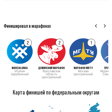
Финишировал в марафонах
2
2
1
MARCIALONGA
ДЕМИНСКИЙ МАРАФОН
МАРАФОН МВТУ
ПРАЗД
Италия
Ярославская
Москва
Мурманс
Зарубежный
область
Центральный
Север
Центральный
Карта финишей по федеральным округам