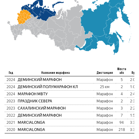
Место
Год
Название марафона
Дистанция
абс
Врем
2024
ДЕМИНСКИЙ МАРАФОН
Марафон
5
2:04:
2024
ДЕМИНСКИЙ ПОЛУМАРАФОН КЛ
25 км
2
1:04:
2024
МАРАФОН МВТУ
Марафон
4
2:47:
2023
ПРАЗДНИК СЕВЕРА
Марафон
2
2:36:
2023
САХАЛИНСКИЙ МАРАФОН
Марафон
3
2:20:
2022
ДЕМИНСКИЙ МАРАФОН
Марафон
7
1:58:
2021
MARCIALONGA
Марафон
94
3:33:
2020
MARCIALONGA
Марафон
218
3:35: