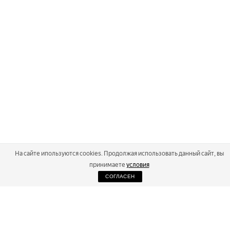
На сайте ипользуются cookies. Продолжая использовать данный сайт, вы
принимаете
условия
СОГЛАСЕН
2026
Russialoppet ®
Серия лыжных марафонов