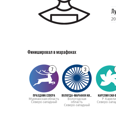
Л
20
Финишировал в марафонах
7
3
ПРАЗДНИК СЕВЕРА
ВОЛОГДА-МАРАФОН КИРИКИ-УЛИТА
КАРЕЛИЯ СКИ 
Мурманская область
Вологодская
Р. Карели
Северо-западный
область
Северо-запа
Северо-западный