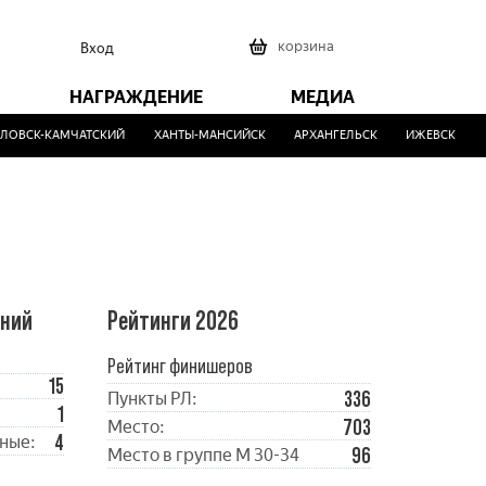
0
корзина
Вход
НАГРАЖДЕНИЕ
МЕДИА
ОВСК-КАМЧАТСКИЙ
ХАНТЫ-МАНСИЙСК
АРХАНГЕЛЬСК
ИЖЕВСК
М
ений
Рейтинги 2026
Рейтинг финишеров
15
336
Пункты РЛ:
1
703
Место:
4
ные:
96
Место в группе М 30-34