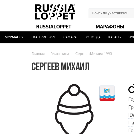
RUSSIALOPPET
МАРАФОНЫ
МУРМАНСК
ЕКАТЕРИНБУРГ
САМАРА
ВОЛОГДА
КАЗАНЬ
ЧУС
Главная
-
Участники
-
Сергеев Михаил 1993
СЕРГЕЕВ МИХАИЛ
Го
Гр
ID
Па
Го