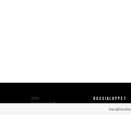
RUSSIALOPPET
2026
Russialoppet ®
Серия лыжных марафонов
На сайте ипо
О нас
Паспорт участника
Мастер марафонов