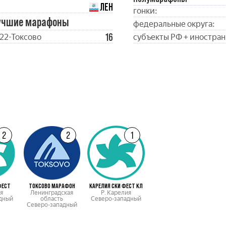
ЛЕН
гонки:
учшие марафоны
федеральные округа:
16
22-Токсово
субъекты РФ + иностран
2
2
1
ФЕСТ
ТОКСОВО МАРАФОН
КАРЕЛИЯ СКИ ФЕСТ КЛ
я
Ленинградская
Р. Карелия
дный
область
Северо-западный
Северо-западный