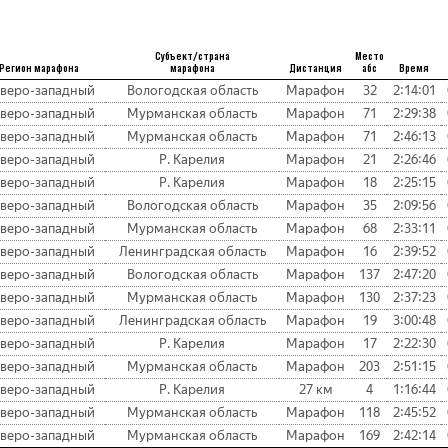
Субъект/страна
Место
Регион марафона
марафона
Дистанция
абс
Время
веро-западный
Вологодская область
Марафон
32
2:14:01
веро-западный
Мурманская область
Марафон
71
2:29:38
веро-западный
Мурманская область
Марафон
71
2:46:13
веро-западный
Р. Карелия
Марафон
21
2:26:46
веро-западный
Р. Карелия
Марафон
18
2:25:15
веро-западный
Вологодская область
Марафон
35
2:09:56
веро-западный
Мурманская область
Марафон
68
2:33:11
веро-западный
Ленинградская область
Марафон
16
2:39:52
веро-западный
Вологодская область
Марафон
137
2:47:20
веро-западный
Мурманская область
Марафон
130
2:37:23
веро-западный
Ленинградская область
Марафон
19
3:00:48
веро-западный
Р. Карелия
Марафон
17
2:22:30
веро-западный
Мурманская область
Марафон
203
2:51:15
веро-западный
Р. Карелия
27 км
4
1:16:44
веро-западный
Мурманская область
Марафон
118
2:45:52
веро-западный
Мурманская область
Марафон
169
2:42:14