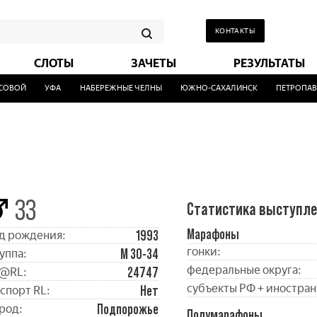
КОНТАКТЫ
СЛОТЫ
ЗАЧЕТЫ
РЕЗУЛЬТАТЫ
ОВОЙ
УФА
НАБЕРЕЖНЫЕ ЧЕЛНЫ
ЮЖНО-САХАЛИНСК
ПЕТРОПАВЛ
33
Статистика выступл
Марафоны
1993
д рождения:
гонки:
М 30-34
уппа:
федеральные округа:
24747
@RL:
субъекты РФ + иностран
Нет
спорт RL:
Подпорожье
род:
Полумарафоны