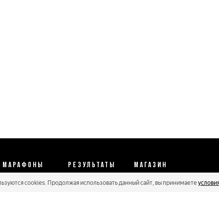
МАРАФОНЫ
РЕЗУЛЬТАТЫ
МАГАЗИН
льзуются cookies. Продолжая использовать данный сайт, вы принимаете
услови
Календарь 2026
Протоколы 2025
Реквизиты
Регистрации
Кубковые серии
Оплата и сервис
Онлайн гонки
Рейтинг Russialoppet
Условия отмены