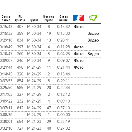
Отста
RL
Место в
Отста
вание
пункты
Группа
группе
вание
0:15:43
407
М 30-34
8
0:15:42
Фото
0:15:32
359
М 30-34
19
0:15:30
Видео
0:29:18
634
М 30-34
13
0:28:41
Видео
0:16:49
397
М 30-34
4
0:11:28
Фото
0:10:47
260
М 30-34
3
0:04:25
Фото
Видео
0:09:07
246
М 30-34
9
0:09:07
Фото
0:21:44
498
М 24-29
11
0:21:44
Фото
0:14:45
320
М 24-29
2
0:13:46
0:37:53
854
М 24-29
8
0:29:11
0:25:50
585
М 24-29
20
0:22:44
0:17:03
327
М 24-29
2
0:12:12
0:09:22
232
М 24-29
4
0:09:10
0:37:11
812
М 24-29
47
0:37:10
0:08:36
М 24-29
1
0:00:00
0:30:01
654
М 21-23
29
0:23:19
0:32:10
727
М 21-23
40
0:27:02