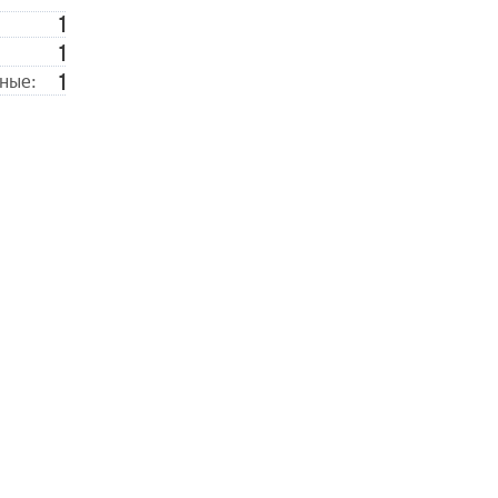
1
1
1
ные: