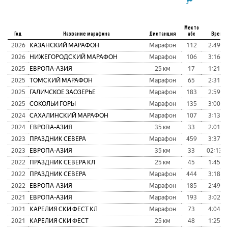
Место
Год
Название марафона
Дистанция
абс
Время
2026
КАЗАНСКИЙ МАРАФОН
Марафон
112
2:49:2
2026
НИЖЕГОРОДСКИЙ МАРАФОН
Марафон
106
3:16:2
2025
ЕВРОПА-АЗИЯ
25 км
17
1:21:2
2025
ТОМСКИЙ МАРАФОН
Марафон
65
2:31:4
2025
ГАЛИЧСКОЕ ЗАОЗЕРЬЕ
Марафон
183
2:59:4
2025
СОКОЛЬИ ГОРЫ
Марафон
135
3:00:4
2024
САХАЛИНСКИЙ МАРАФОН
Марафон
107
3:13:4
2024
ЕВРОПА-АЗИЯ
35 км
33
2:01:1
2023
ПРАЗДНИК СЕВЕРА
Марафон
459
3:37:2
2023
ЕВРОПА-АЗИЯ
35 км
33
02:13:3
2022
ПРАЗДНИК СЕВЕРА КЛ
25 км
45
1:45:0
2022
ПРАЗДНИК СЕВЕРА
Марафон
444
3:18:5
2022
ЕВРОПА-АЗИЯ
Марафон
185
2:49:0
2021
ЕВРОПА-АЗИЯ
Марафон
193
3:02:5
2021
КАРЕЛИЯ СКИ ФЕСТ КЛ
Марафон
73
4:04:5
2021
КАРЕЛИЯ СКИ ФЕСТ
25 км
48
1:25:0