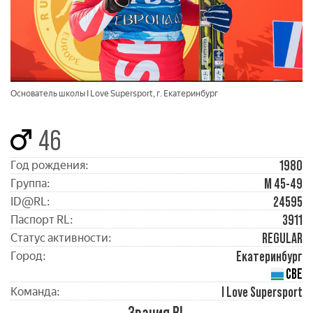
Основатель школы I Love Supersport, г. Екатеринбург
46
1980
Год рождения:
М 45-49
Группа:
24595
ID@RL:
3911
Паспорт RL:
REGULAR
Статус активности:
Екатеринбург
Город:
СВЕ
I Love Supersport
Команда:
Звания RL