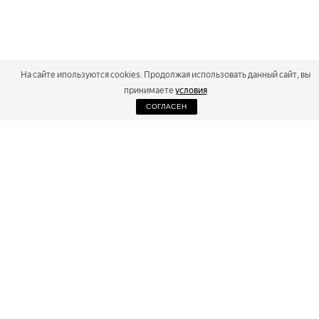
На сайте ипользуются cookies. Продолжая использовать данный сайт, вы
принимаете
условия
СОГЛАСЕН
2026
Russialoppet ®
Серия лыжных марафонов
RUSSIALOPPET
МАРАФОНЫ
РЕЗУЛЬТАТЫ
МАГАЗИН