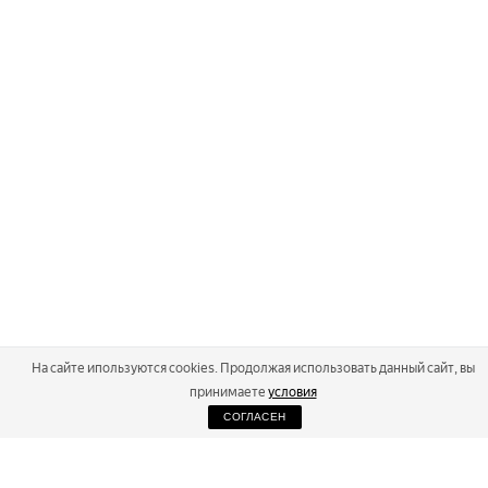
На сайте ипользуются cookies. Продолжая использовать данный сайт, вы
принимаете
условия
СОГЛАСЕН
2026
Russialoppet ®