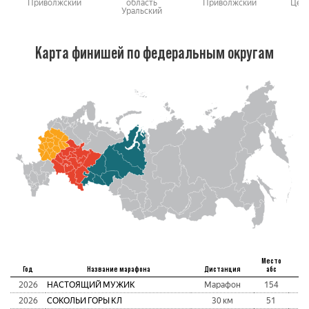
Приволжский
область
Приволжский
Цен
Уральский
Карта финишей по федеральным округам
Место
Год
Название марафона
Дистанция
абс
В
2026
НАСТОЯЩИЙ МУЖИК
Марафон
154
3:
2026
СОКОЛЬИ ГОРЫ КЛ
30 км
51
2: