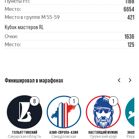
1188
Пункты РЛ:
6654
Место:
421
Место в группе М 55-59
Кубок мастеров RL
1636
Очки:
125
Место:
Финишировал в марафонах
8
1
1
ТОЛЬЯТТИНСКИЙ
АЗИЯ-ЕВРОПА-АЗИЯ
НАСТОЯЩИЙ МУЖИК
ЭКОПАР
Самарская область
Свердловская
Пермский край
Рязанс