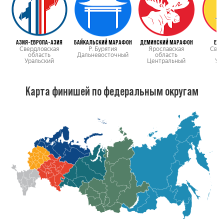
АЗИЯ-ЕВРОПА-АЗИЯ
БАЙКАЛЬСКИЙ МАРАФОН
ДЕМИНСКИЙ МАРАФОН
ЕВР
Свердловская
Р. Бурятия
Ярославская
Свер
область
Дальневосточный
область
о
Уральский
Центральный
Ур
Карта финишей по федеральным округам