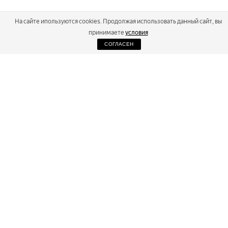
На сайте ипользуются cookies. Продолжая использовать данный сайт, вы
принимаете
условия
СОГЛАСЕН
2026
Russialoppet ®
Серия лыжных марафонов
RUSSIALOPPET
МАРАФОНЫ
РЕЗУЛЬТАТЫ
МАГАЗИН