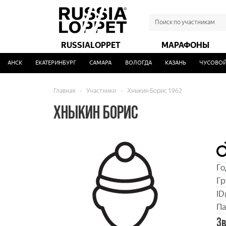
RUSSIALOPPET
МАРАФОНЫ
АНСК
ЕКАТЕРИНБУРГ
САМАРА
ВОЛОГДА
КАЗАНЬ
ЧУСОВОЙ
Главная
-
Участники
-
Хныкин Борис 1962
ХНЫКИН БОРИС
Го
Гр
ID
Па
Зв