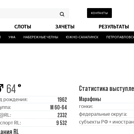
КОНТАКТЫ
СЛОТЫ
ЗАЧЕТЫ
РЕЗУЛЬТАТЫ
УФА
НАБЕРЕЖНЫЕ ЧЕЛНЫ
ЮЖНО-САХАЛИНСК
ПЕТРОПАВЛОВСК-
64
Статистика выступл
Марафоны
1962
д рождения:
гонки:
М 60-64
уппа:
федеральные округа:
2332
@RL:
субъекты РФ + иностран
9 532
спорт RL:
ания RL