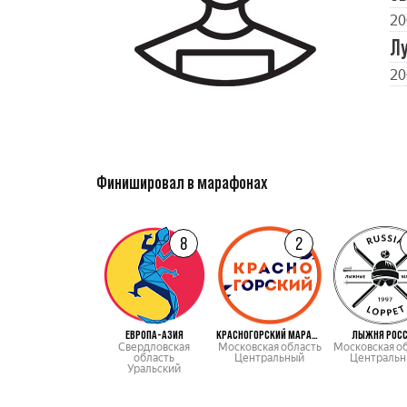
20
Л
20
Финишировал в марафонах
8
2
ЕВРОПА-АЗИЯ
КРАСНОГОРСКИЙ МАРАФОН
ЛЫЖНЯ РОС
Свердловская
Московская область
Московская о
область
Центральный
Центральн
Уральский