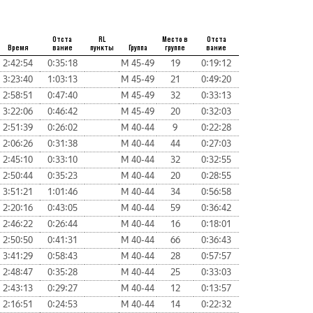
Отста
RL
Место в
Отста
Время
вание
пункты
Группа
группе
вание
2:42:54
0:35:18
М 45-49
19
0:19:12
3:23:40
1:03:13
М 45-49
21
0:49:20
2:58:51
0:47:40
М 45-49
32
0:33:13
3:22:06
0:46:42
М 45-49
20
0:32:03
2:51:39
0:26:02
М 40-44
9
0:22:28
2:06:26
0:31:38
М 40-44
44
0:27:03
2:45:10
0:33:10
М 40-44
32
0:32:55
2:50:44
0:35:23
М 40-44
20
0:28:55
3:51:21
1:01:46
М 40-44
34
0:56:58
2:20:16
0:43:05
М 40-44
59
0:36:42
2:46:22
0:26:44
М 40-44
16
0:18:01
2:50:50
0:41:31
М 40-44
66
0:36:43
3:41:29
0:58:43
М 40-44
28
0:57:57
2:48:47
0:35:28
М 40-44
25
0:33:03
2:43:13
0:29:27
М 40-44
12
0:13:57
2:16:51
0:24:53
М 40-44
14
0:22:32