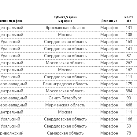
Субъект/страна
Место
егион марафона
марафона
Дистанция
абс
ентральный
Ярославская область
Марафон
131
ентральный
Москва
Марафон
108
Уральский
Свердловская область
Марафон
163
Уральский
Свердловская область
Марафон
141
Уральский
Свердловская область
Марафон
87
ентральный
Московская область
Марафон
267
ентральный
Москва
Марафон
162
Уральский
Свердловская область
Марафон
111
веро-западный
Ленинградская область
Марафон
175
ентральный
Московская область
Марафон
384
веро-западный
Санкт-Петербург
Марафон
90
веро-западный
Мурманская область
Марафон
468
ентральный
Москва
Марафон
111
Уральский
Свердловская область
Марафон
166
Уральский
Свердловская область
Марафон
50
риволжский
Самарская область
Марафон
78