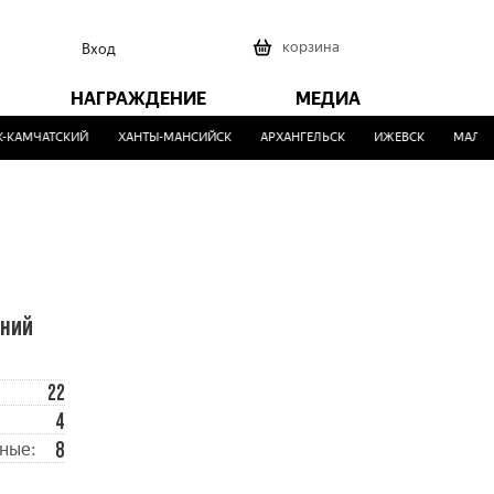
0
корзина
Вход
НАГРАЖДЕНИЕ
МЕДИА
КАМЧАТСКИЙ
ХАНТЫ-МАНСИЙСК
АРХАНГЕЛЬСК
ИЖЕВСК
МАЛИНО
ений
22
4
8
ные: