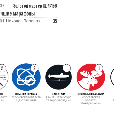
Золотой мастер RL №156
07
учшие марафоны
35
01-Николов Перевоз
2
2
1
1
СИИ
НИКОЛОВ ПЕРЕВОЗ
ДВИГАТЕЛЬ
ДЕМИНСКИЙ МАРАФОН
бласть
Московская область
Санкт-Петербург
Ярославская
ый
Центральный
Северо-западный
область
Центральный