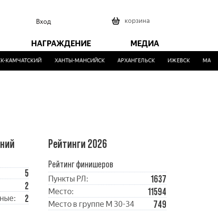
0
корзина
Вход
НАГРАЖДЕНИЕ
МЕДИА
-КАМЧАТСКИЙ
ХАНТЫ-МАНСИЙСК
АРХАНГЕЛЬСК
ИЖЕВСК
МАЛИН
ений
Рейтинги 2026
Рейтинг финишеров
5
1637
Пункты РЛ:
2
11594
Место:
2
ные:
749
Место в группе М 30-34