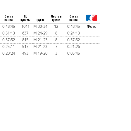
Отста
RL
Место в
Отста
вание
пункты
Группа
группе
вание
0:48:45
1041
М 30-34
12
0:48:45
Фото
0:31:13
637
М 24-29
8
0:24:13
0:37:52
815
М 21-23
8
0:37:52
0:25:11
517
М 21-23
7
0:21:26
0:20:24
493
М 19-20
3
0:05:45