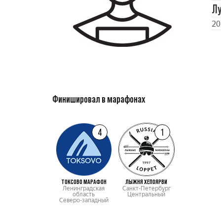
Л
20
Финишировал в марафонах
4
1
ТОКСОВО МАРАФОН
ЛЫЖНЯ ХЕПОЯРВИ
Ленинградская
Санкт-Петербург
область
Центральный
Северо-западный