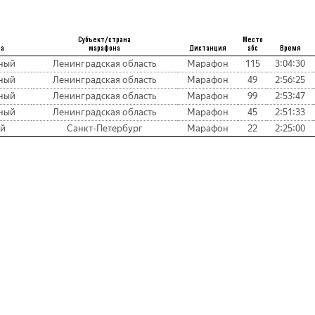
Субъект/страна
Место
на
марафона
Дистанция
абс
Время
ный
Ленинградская область
Марафон
115
3:04:30
ный
Ленинградская область
Марафон
49
2:56:25
ный
Ленинградская область
Марафон
99
2:53:47
ный
Ленинградская область
Марафон
45
2:51:33
ый
Санкт-Петербург
Марафон
22
2:25:00