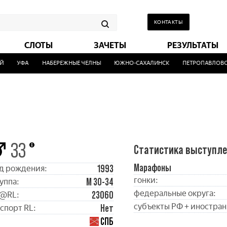
КОНТАКТЫ
СЛОТЫ
ЗАЧЕТЫ
РЕЗУЛЬТАТЫ
УФА
НАБЕРЕЖНЫЕ ЧЕЛНЫ
ЮЖНО-САХАЛИНСК
ПЕТРОПАВЛОВСК
33
Статистика выступл
Марафоны
1993
д рождения:
гонки:
М 30-34
уппа:
федеральные округа:
23060
@RL:
субъекты РФ + иностран
Нет
спорт RL:
СПБ