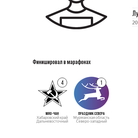
Л
20
Финишировал в марафонах
4
1
МЯО-ЧАН
ПРАЗДНИК СЕВЕРА
Хабаровский край
Мурманская область
Дальневосточный
Северо-западный