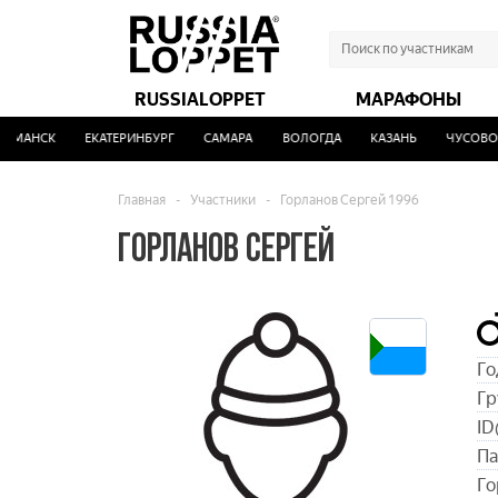
RUSSIALOPPET
МАРАФОНЫ
МАНСК
ЕКАТЕРИНБУРГ
САМАРА
ВОЛОГДА
КАЗАНЬ
ЧУСОВОЙ
Главная
-
Участники
-
Горланов Сергей 1996
ГОРЛАНОВ СЕРГЕЙ
Го
Гр
ID
Па
Го