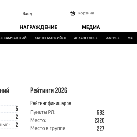
0
корзина
Вход
НАГРАЖДЕНИЕ
МЕДИА
-КАМЧАТСКИЙ
ХАНТЫ-МАНСИЙСК
АРХАНГЕЛЬСК
ИЖЕВСК
МАЛИН
ений
Рейтинги 2026
Рейтинг финишеров
5
682
Пункты РЛ:
2
2320
Место:
2
ные:
227
Место в группе