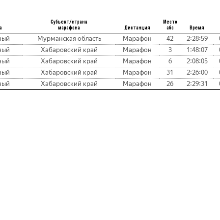
Субъект/страна
Место
а
марафона
Дистанция
абс
Время
ный
Мурманская область
Марафон
42
2:28:59
ный
Хабаровский край
Марафон
3
1:48:07
ный
Хабаровский край
Марафон
6
2:08:05
ный
Хабаровский край
Марафон
31
2:26:00
ный
Хабаровский край
Марафон
26
2:29:31