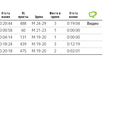
Отста
RL
Место в
Отста
вание
пункты
Группа
группе
вание
0:20:44
488
М 24-29
3
0:19:04
Видео
0:00:58
60
М 21-23
1
0:00:00
0:04:14
131
М 19-20
1
0:00:00
0:18:24
439
М 19-20
3
0:12:19
0:20:18
475
М 19-20
2
0:02:01