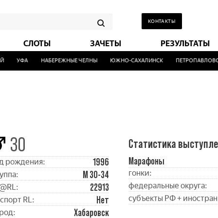
КОНТАКТЫ
СЛОТЫ
ЗАЧЕТЫ
РЕЗУЛЬТАТЫ
УФА
НАБЕРЕЖНЫЕ ЧЕЛНЫ
ЮЖНО-САХАЛИНСК
ПЕТРОПАВЛОВСК
30
Статистика выступл
Марафоны
1996
д рождения:
гонки:
М 30-34
уппа:
федеральные округа:
22913
@RL:
субъекты РФ + иностран
Нет
спорт RL:
Хабаровск
род: