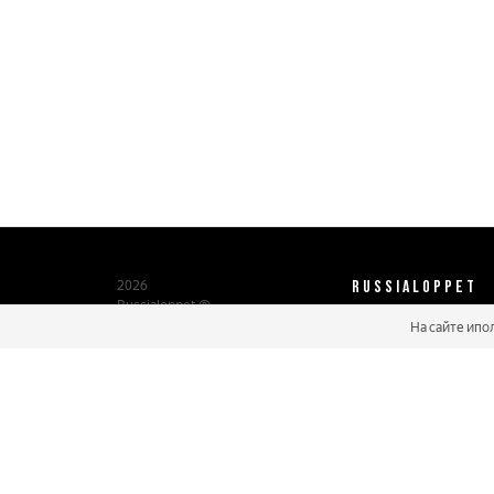
RUSSIALOPPET
2026
Russialoppet ®
Серия лыжных марафонов
На сайте ипо
О нас
Паспорт участника
Мастер марафонов
Бонусы