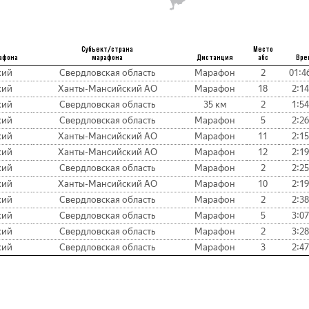
Субъект/страна
Место
афона
марафона
Дистанция
абс
Вре
кий
Свердловская область
Марафон
2
01:4
кий
Ханты-Мансийский АО
Марафон
18
2:14
кий
Свердловская область
35 км
2
1:54
кий
Свердловская область
Марафон
5
2:26
кий
Ханты-Мансийский АО
Марафон
11
2:15
кий
Ханты-Мансийский АО
Марафон
12
2:19
кий
Свердловская область
Марафон
2
2:25
кий
Ханты-Мансийский АО
Марафон
10
2:19
кий
Свердловская область
Марафон
2
2:38
кий
Свердловская область
Марафон
5
3:07
кий
Свердловская область
Марафон
2
3:28
кий
Свердловская область
Марафон
3
2:47