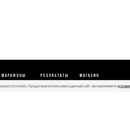
МАРАФОНЫ
РЕЗУЛЬТАТЫ
МАГАЗИН
льзуются cookies. Продолжая использовать данный сайт, вы принимаете
услови
Календарь 2026
Протоколы 2025
Реквизиты
Регистрации
Кубковые серии
Оплата и сервис
Онлайн гонки
Рейтинг Russialoppet
Условия отмены
Мастера
Соглашение
Политика конфиденциальности
Политика обработки персональных данных