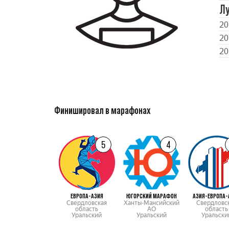
Л
20
20
20
Финишировал в марафонах
5
4
ЕВРОПА-АЗИЯ
ЮГОРСКИЙ МАРАФОН
АЗИЯ-ЕВРОПА-
Свердловская
Ханты-Мансийский
Свердловс
область
АО
область
Уральский
Уральский
Уральски