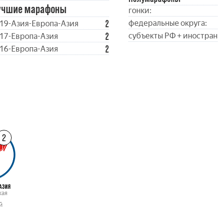
учшие марафоны
гонки:
2
федеральные округа:
19-Азия-Европа-Азия
2
субъекты РФ + иностран
17-Европа-Азия
2
16-Европа-Азия
2
АЗИЯ
кая
й