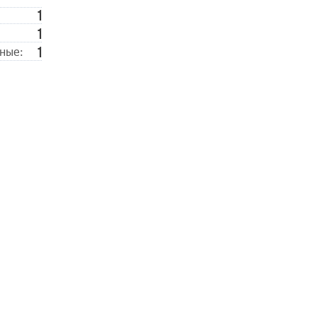
1
1
1
ные: