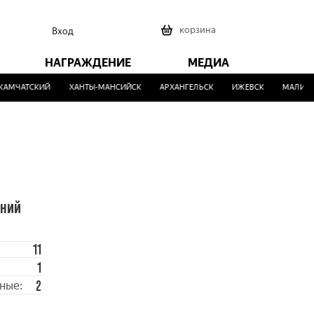
0
корзина
Вход
НАГРАЖДЕНИЕ
МЕДИА
АМЧАТСКИЙ
ХАНТЫ-МАНСИЙСК
АРХАНГЕЛЬСК
ИЖЕВСК
МАЛИНОВ
ений
11
1
2
ные: