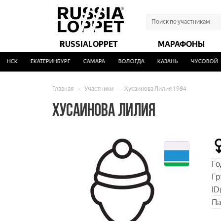
RUSSIALOPPET
МАРАФОНЫ
НСК
ЕКАТЕРИНБУРГ
САМАРА
ВОЛОГДА
КАЗАНЬ
ЧУСОВОЙ
Главная
-
Участники
-
Хусаинова Лилия 1984
ХУСАИНОВА ЛИЛИЯ
Го
Гр
ID
Па