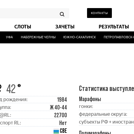
КОНТАКТЫ
СЛОТЫ
ЗАЧЕТЫ
РЕЗУЛЬТАТЫ
УФА
НАБЕРЕЖНЫЕ ЧЕЛНЫ
ЮЖНО-САХАЛИНСК
ПЕТРОПАВЛОВСК-К
42
Статистика выступл
Марафоны
1984
д рождения:
гонки:
Ж 40-44
уппа:
федеральные округа:
22700
@RL:
субъекты РФ + иностран
Нет
спорт RL:
СВЕ
Полумарафоны