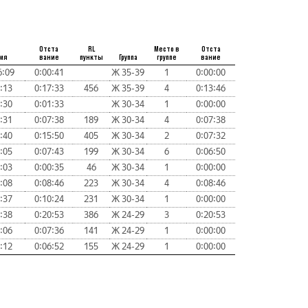
Отста
RL
Место в
Отста
мя
вание
пункты
Группа
группе
вание
6:09
0:00:41
Ж 35-39
1
0:00:00
:13
0:17:33
456
Ж 35-39
4
0:13:46
:30
0:01:33
Ж 30-34
1
0:00:00
:31
0:07:38
189
Ж 30-34
4
0:07:38
:40
0:15:50
405
Ж 30-34
2
0:07:32
:05
0:07:43
199
Ж 30-34
6
0:06:50
:03
0:00:35
46
Ж 30-34
1
0:00:00
:08
0:08:46
223
Ж 30-34
4
0:08:46
:37
0:10:24
231
Ж 30-34
1
0:00:00
:38
0:20:53
386
Ж 24-29
3
0:20:53
:06
0:07:36
141
Ж 24-29
1
0:00:00
:12
0:06:52
155
Ж 24-29
1
0:00:00