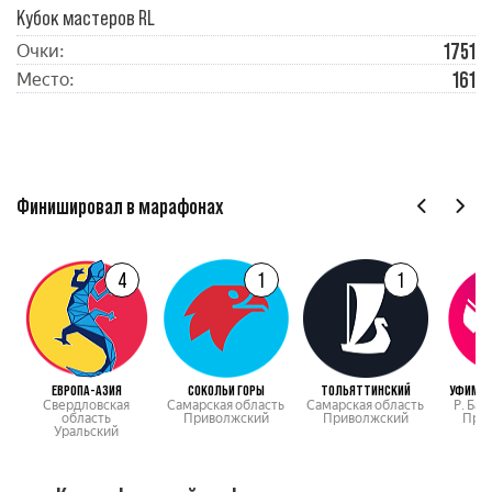
Кубок мастеров RL
1751
Очки:
161
Место:
Финишировал в марафонах
4
1
1
ЕВРОПА-АЗИЯ
СОКОЛЬИ ГОРЫ
ТОЛЬЯТТИНСКИЙ
УФИМСК
Свердловская
Самарская область
Самарская область
Р. Ба
область
Приволжский
Приволжский
При
Уральский