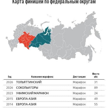
Карта финишей по федеральным округам
Место
Год
Название марафона
Дистанция
абс
2026
ТОЛЬЯТТИНСКИЙ
Марафон
31
2
2026
СОКОЛЬИ ГОРЫ
Марафон
89
2
2023
УФИМСКИЙ МАРАФОН
Марафон
24
2
2015
ЕВРОПА-АЗИЯ
Марафон
49
2
2014
ЕВРОПА-АЗИЯ
Марафон
55
2