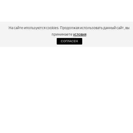
На сайте ипользуются cookies. Продолжая использовать данный сайт, вы
принимаете
условия
СОГЛАСЕН
2026
Russialoppet ®
Серия лыжных марафонов
RUSSIALOPPET
МАРАФОНЫ
РЕЗУЛЬТАТЫ
МАГАЗИН