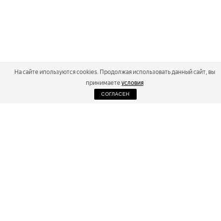
На сайте ипользуются cookies. Продолжая использовать данный сайт, вы
принимаете
условия
СОГЛАСЕН
2026
Russialoppet ®
Серия лыжных марафонов
RUSSIALOPPET
МАРАФОНЫ
РЕЗУЛЬТАТЫ