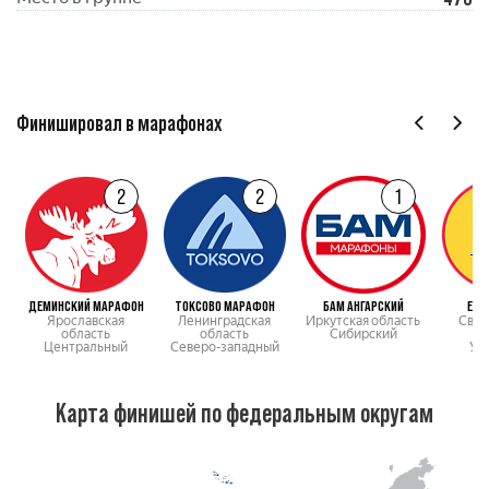
Финишировал в марафонах
2
2
1
ДЕМИНСКИЙ МАРАФОН
ТОКСОВО МАРАФОН
БАМ АНГАРСКИЙ
ЕВР
Ярославская
Ленинградская
Иркутская область
Свер
область
область
Сибирский
о
Центральный
Северо-западный
Ур
Карта финишей по федеральным округам