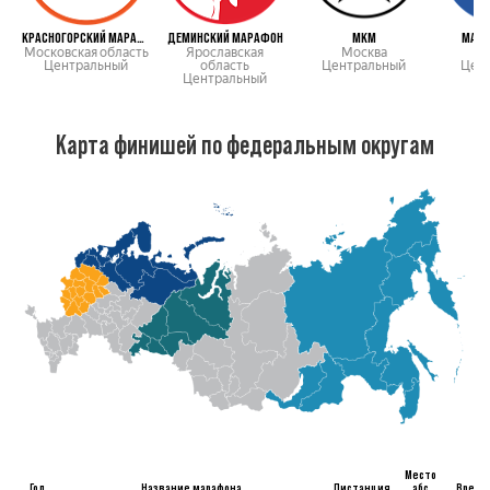
КРАСНОГОРСКИЙ МАРАФОН
ДЕМИНСКИЙ МАРАФОН
МКМ
МАРА
Московская область
Ярославская
Москва
М
Центральный
область
Центральный
Цен
Центральный
Карта финишей по федеральным округам
Место
Год
Название марафона
Дистанция
абс
Время