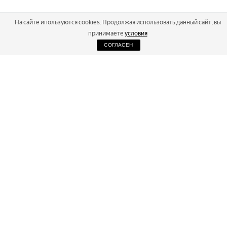
На сайте ипользуются cookies. Продолжая использовать данный сайт, вы
принимаете
условия
СОГЛАСЕН
2026
Russialoppet ®
Серия лыжных марафонов
RUSSIALOPPET
МАРАФОНЫ
РЕЗУЛЬТАТЫ
МАГАЗИН