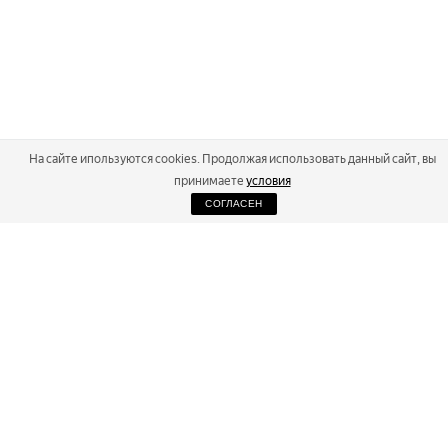
На сайте ипользуются cookies. Продолжая использовать данный сайт, вы
принимаете
условия
СОГЛАСЕН
2026
Russialoppet ®
Серия лыжных марафонов
RUSSIALOPPET
МАРАФОНЫ