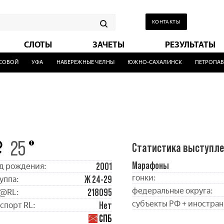
КОНТАКТЫ
СЛОТЫ
ЗАЧЕТЫ
РЕЗУЛЬТАТЫ
ОВОЙ
УФА
НАБЕРЕЖНЫЕ ЧЕЛНЫ
ЮЖНО-САХАЛИНСК
ПЕТРОПАВЛ
25
Статистика выступл
Марафоны
2001
д рождения:
гонки:
Ж 24-29
уппа:
федеральные округа:
218095
@RL:
субъекты РФ + иностран
Нет
спорт RL:
СПБ