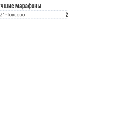
учшие марафоны
2
21-Токсово