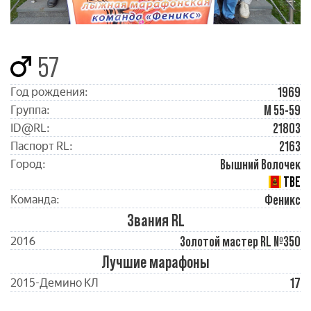
57
1969
Год рождения:
М 55-59
Группа:
21803
ID@RL:
2163
Паспорт RL:
Вышний Волочек
Город:
ТВЕ
Феникс
Команда:
Звания RL
Золотой мастер RL №350
2016
Лучшие марафоны
17
2015-Демино КЛ