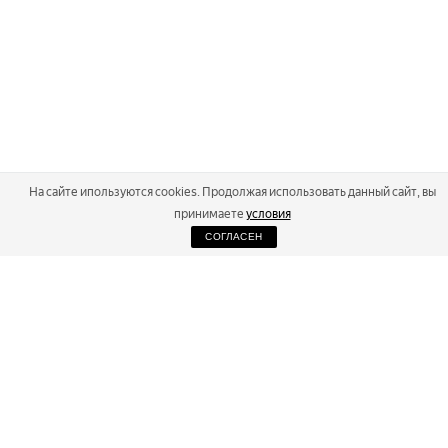
На сайте ипользуются cookies. Продолжая использовать данный сайт, вы
принимаете
условия
СОГЛАСЕН
2026
Russialoppet ®
Серия лыжных марафонов
RUSSIALOPPET