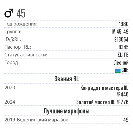
45
1980
Год рождения:
М 45-49
Группа:
213054
ID@RL:
8345
Паспорт RL:
ELITE
Статус активности:
Лесной
Город:
СВЕ
Звания RL
Кандидат в мастера RL
2020
№446
Золотой мастер RL №776
2024
Лучшие марафоны
49
2019-Веденинский марафон