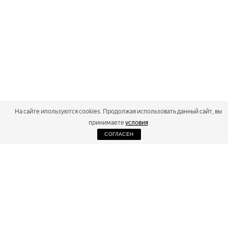
На сайте ипользуются cookies. Продолжая использовать данный сайт, вы
принимаете
условия
СОГЛАСЕН
2026
Russialoppet ®
Серия лыжных марафонов