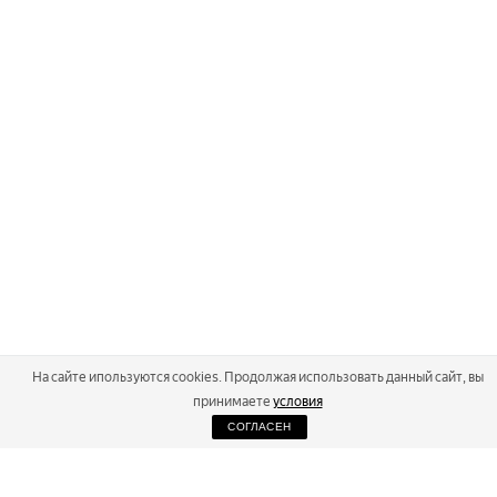
На сайте ипользуются cookies. Продолжая использовать данный сайт, вы
принимаете
условия
СОГЛАСЕН
2026
Russialoppet ®