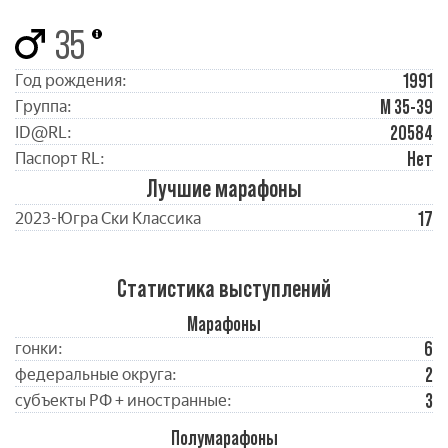
35
1991
Год рождения:
М 35-39
Группа:
20584
ID@RL:
Нет
Паспорт RL:
Лучшие марафоны
17
2023-Югра Ски Классика
Статистика выступлений
Марафоны
6
гонки:
2
федеральные округа:
3
субъекты РФ + иностранные:
Полумарафоны