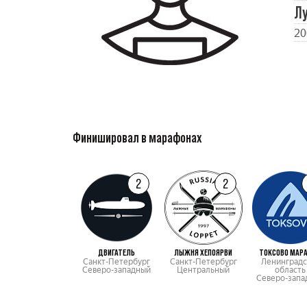
Л
20
Финишировал в марафонах
2
2
ДВИГАТЕЛЬ
ЛЫЖНЯ ХЕПОЯРВИ
ТОКСОВО МАР
Санкт-Петербург
Санкт-Петербург
Ленинградс
Северо-западный
Центральный
область
Северо-запа