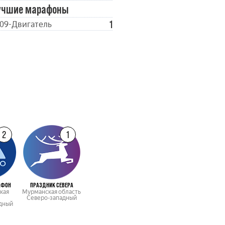
учшие марафоны
1
09-Двигатель
2
1
АФОН
ПРАЗДНИК СЕВЕРА
кая
Мурманская область
Северо-западный
дный