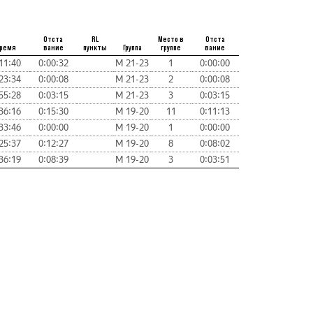
Отста
RL
Место в
Отста
ремя
вание
пункты
Группа
группе
вание
11:40
0:00:32
М 21-23
1
0:00:00
23:34
0:00:08
М 21-23
2
0:00:08
55:28
0:03:15
М 21-23
3
0:03:15
36:16
0:15:30
М 19-20
11
0:11:13
33:46
0:00:00
М 19-20
1
0:00:00
25:37
0:12:27
М 19-20
8
0:08:02
36:19
0:08:39
М 19-20
3
0:03:51