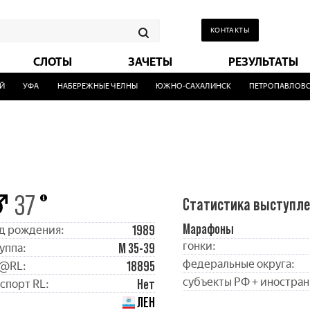
КОНТАКТЫ
СЛОТЫ
ЗАЧЕТЫ
РЕЗУЛЬТАТЫ
УФА
НАБЕРЕЖНЫЕ ЧЕЛНЫ
ЮЖНО-САХАЛИНСК
ПЕТРОПАВЛОВСК
37
Статистика выступл
Марафоны
1989
д рождения:
гонки:
М 35-39
уппа:
федеральные округа:
18895
@RL:
субъекты РФ + иностран
Нет
спорт RL:
ЛЕН