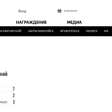
0
корзина
Вход
НАГРАЖДЕНИЕ
МЕДИА
-КАМЧАТСКИЙ
ХАНТЫ-МАНСИЙСК
АРХАНГЕЛЬСК
ИЖЕВСК
МАЛИН
ений
7
2
3
ные: