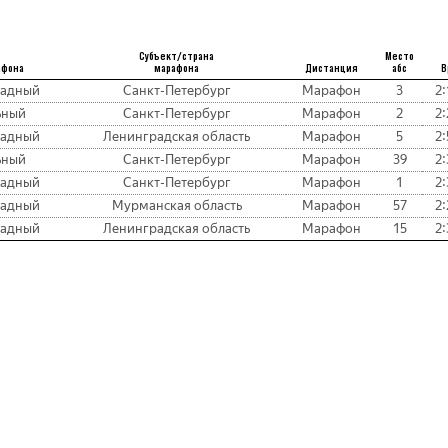
Субъект/страна
Место
афона
марафона
Дистанция
абс
В
падный
Санкт-Петербург
Марафон
3
2:
ьный
Санкт-Петербург
Марафон
2
2:
падный
Ленинградская область
Марафон
5
2:
ьный
Санкт-Петербург
Марафон
39
2:
падный
Санкт-Петербург
Марафон
1
2:
падный
Мурманская область
Марафон
57
2:
падный
Ленинградская область
Марафон
15
2: